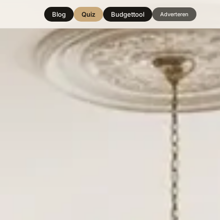
Blog
Quiz
Budgettool
Adverteren
Hover over
een stijl