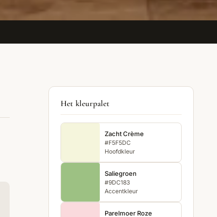
Het kleurpalet
Zacht Crème
#F5F5DC
Hoofdkleur
Saliegroen
#9DC183
Accentkleur
Parelmoer Roze