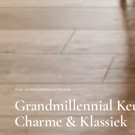
sfeer.nu
/
Grandmillennial
/
Keuken
Grandmillennial Keu
Charme & Klassiek