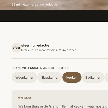
28 min lezen
sfeer.nu redactie
sfeer.nu redactie
sfeer
Interieur- en woonexperts · 28 min lezen
GRANDMILLENNIAL IN ANDERE RUIMTES
Woonkamer
Slaapkamer
Keuken
Badkamer
INHOUD
Welkom thuis in de Grandmillennial keuken: waar nostalgi