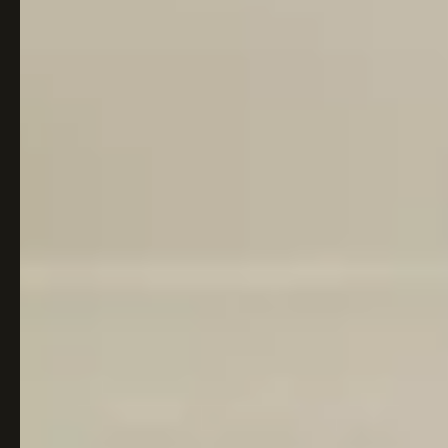
Italiaans
Industrial
Japandi
Design
Japans Zen
Maximalistisch
Mediterraans
Midcentury
Modern
Modern
Modern
Klassiek
Landelijk
Moody
Natural Living
New Raw
Interieur
Organic
Retro Revival
Quiet Luxury
Modern
2026
Scandinavisch
Wabi-Sabi
Alle 35 stijlen →
Stijlen vergelijken →