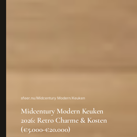
sfeer.nu
/
Midcentury Modern
/
Keuken
Midcentury Modern Keuken
2026: Retro Charme & Kosten
(€5.000-€20.000)