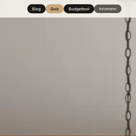
Blog
Quiz
Budgettool
Adverteren
Hover over
een stijl