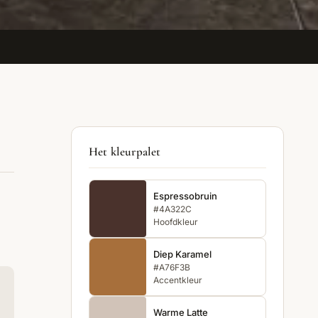
Het kleurpalet
Espressobruin
#4A322C
Hoofdkleur
Diep Karamel
#A76F3B
Accentkleur
Warme Latte