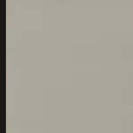
Italiaans
Industrial
Japandi
Design
Japans Zen
Maximalistisch
Mediterraans
Midcentury
Modern
Modern
Modern
Klassiek
Landelijk
Moody
Natural Living
New Raw
Interieur
Organic
Retro Revival
Quiet Luxury
Modern
2026
Scandinavisch
Wabi-Sabi
Alle 35 stijlen →
Stijlen vergelijken →