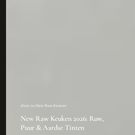
sfeer.nu
/
New Raw
/
Keuken
New Raw Keuken 2026: Ruw,
Puur & Aardse Tinten