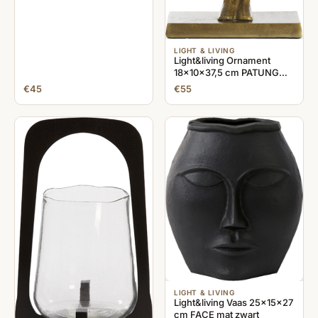
LIGHT & LIVING
Light&living Ornament
18x10x37,5 cm PATUNG
antiek brons
€45
€55
LIGHT & LIVING
Light&living Vaas 25x15x27
cm FACE mat zwart