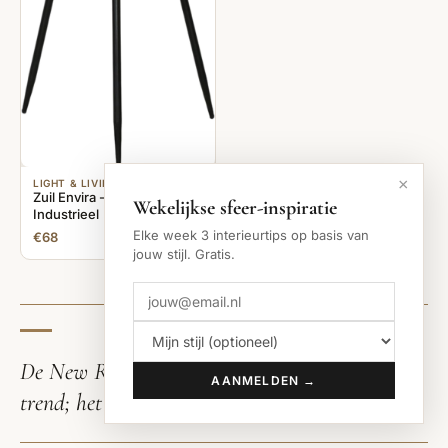
×
LIGHT & LIVING
Zuil Envira - Zink - Ø35cm -
Wekelijkse sfeer-inspiratie
Industrieel
Elke week 3 interieurtips op basis van
€68
jouw stijl. Gratis.
De New Raw stijl is meer dan zomaar een
AANMELDEN →
trend; het is een filosofie.