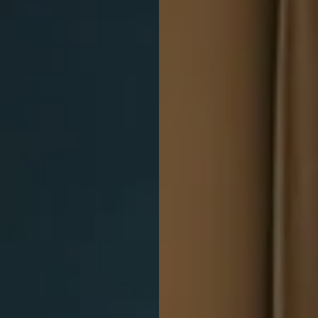
Italiaans
Industrial
Japandi
Design
Japans Zen
Maximalistisch
Mediterraans
Midcentury
Modern
Modern
Modern
Klassiek
Landelijk
Moody
Natural Living
New Raw
Interieur
Organic
Retro Revival
Quiet Luxury
Modern
2026
Scandinavisch
Wabi-Sabi
Alle 35 stijlen →
Stijlen vergelijken →