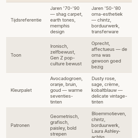
Jaren '70-'90
Jaren '50-'80
— shag carpet,
oma-esthetiek
Tijdsreferentie
earth tones,
— chintz,
memphis
borduurwerk,
design
transferware
Oprecht,
Ironisch,
affectueus — de
zelfbewust,
Toon
oma was
Gen Z pop-
gewoon goed
culture bewust
bezig
Avocadogroen,
Dusty rose,
oranje, bruin,
sage, crème,
Kleurpalet
goud — warme
kobaltblauw —
seventies-
delicate vintage-
tinten
tinten
Bloemmotieven,
Geometrisch,
chintz,
grafisch,
Patronen
borduurwerk,
paisley, bold
Laura Ashley-
strepen
achtig