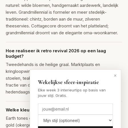
naturel: wilde bloemen, handgemaakt aardewerk, landelijk
leven. Grandmillennial is formeler en meer stedelijk-
traditioneel: chintz, borden aan de muur, zilveren
theeservies. Cottagecore droomt van het platteland;
grandmillennial droomt van de elegante oma-woonkamer.
Hoe realiseer ik retro revival 2026 op een laag
budget?
Tweedehands is de heilige graal. Marktplaats en
kringloopwinkels barsten van seventies-meubels (velours
×
stoelen, teak-kasten, geometrische lampen) voor een
Wekelijkse sfeer-inspiratie
fractie van de prijs. Voeg moderne elementen toe (planten,
Elke week 3 interieurtips op basis van
hedendaagse kunst) om het niet te museaal te maken.
jouw stijl. Gratis.
Welke kleuren horen bij retro revival 2026?
Earth tones die bewust retro zijn: avocadogroen, harvest
gold (okergeel), burnt orange, chocoladebruin. Combineer