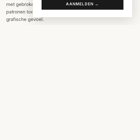
met gebroken wit of crème als basis. Voeg geometrische
AANMELDEN →
patronen toe op textiel of behang voor het seventies-
grafische gevoel.
Wekelijkse sfeer-tips
Elke week de beste interieurtips rechtstreeks in je inbox.
Aanmelden →
Gratis · geen spam · altijd uitschrijven
← Retro Revival 2026 hub
← Grandmillennial hub