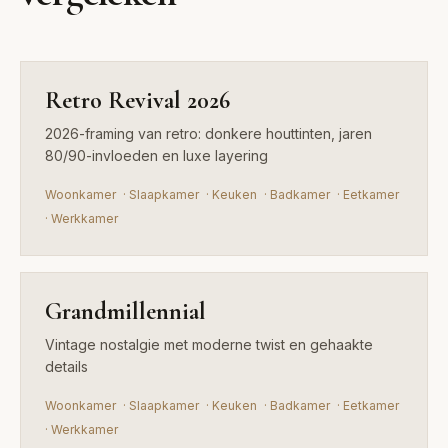
2026-framing van retro:
donkere houttinten, jaren
80/90-invloeden en luxe
layering
Retro Revival 2026
2026-framing van retro: donkere houttinten, jaren
80/90-invloeden en luxe layering
Woonkamer
·
Slaapkamer
·
Keuken
·
Badkamer
·
Eetkamer
·
Werkkamer
Grandmillennial
Vintage nostalgie met moderne twist en gehaakte
details
Woonkamer
·
Slaapkamer
·
Keuken
·
Badkamer
·
Eetkamer
·
Werkkamer