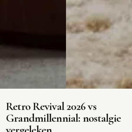
Retro
Grandmillenn
Retro Revival 2026 vs
Revival
Vintage nostalgie met moderne
Grandmillennial: nostalgie
en gehaakte details
2026
vergeleken