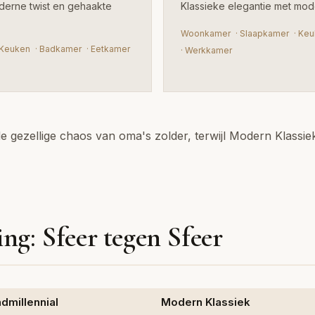
derne twist en gehaakte
Klassieke elegantie met mode
Woonkamer
·
Slaapkamer
·
Keu
Keuken
·
Badkamer
·
Eetkamer
·
Werkkamer
e gezellige chaos van oma's zolder, terwijl Modern Klassi
ing: Sfeer tegen Sfeer
dmillennial
Modern Klassiek