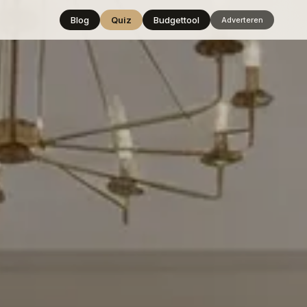
Blog
Quiz
Budgettool
Adverteren
Hover over
een stijl