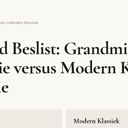
l
Modern
nial vs Modern Klassiek
Klassieke elegantie met m
d Beslist: Grandmi
fluweel
ie versus Modern K
ie
Modern Klassiek