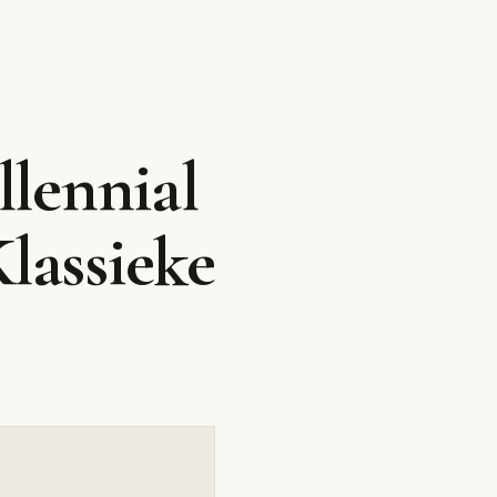
 Klassiek
oderne lijnen en
llennial
lassieke