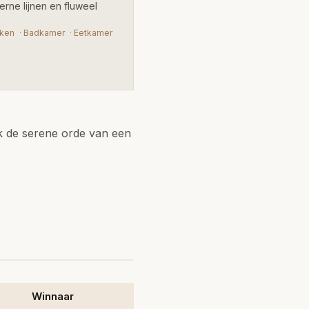
rne lijnen en fluweel
ken
·
Badkamer
·
Eetkamer
ek de serene orde van een
Winnaar