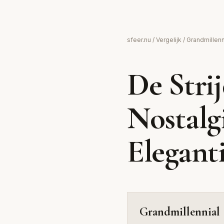
Grandmillennia
sfeer.nu
/
Vergelijk
/ Grandmillen
Vintage nostalgie met moderne twist en
De Strij
gehaakte details
Nostalg
Elegant
Grandmillennial