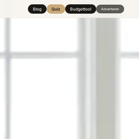
Blog
Quiz
Budgettool
Adverteren
Hover over
een stijl