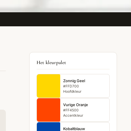
Het kleurpalet
Zonnig Geel
#FFD700
Hoofdkleur
Vurige Oranje
#FF4500
Accentkleur
Kobaltblauw