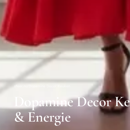
sfeer.nu
/
Dopamine Decor
/
Keuken
Dopamine Decor Keu
& Energie