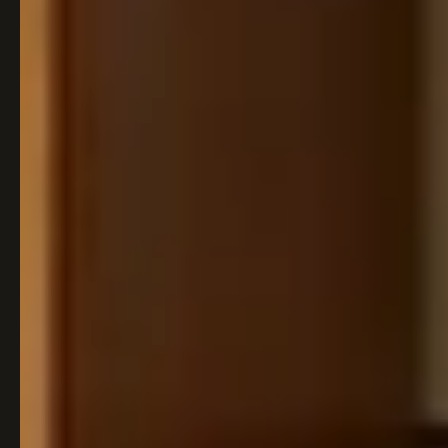
Italiaans
Industrial
Japandi
Design
Japans Zen
Maximalistisch
Mediterraans
Midcentury
Modern
Modern
Modern
Klassiek
Landelijk
Moody
Natural Living
New Raw
Interieur
Organic
Retro Revival
Quiet Luxury
Modern
2026
Scandinavisch
Wabi-Sabi
Alle 35 stijlen →
Stijlen vergelijken →