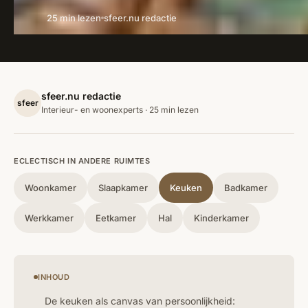
25 min lezen
sfeer.nu redactie
sfeer.nu redactie
sfeer
Interieur- en woonexperts · 25 min lezen
ECLECTISCH IN ANDERE RUIMTES
Woonkamer
Slaapkamer
Keuken
Badkamer
Werkkamer
Eetkamer
Hal
Kinderkamer
INHOUD
De keuken als canvas van persoonlijkheid: