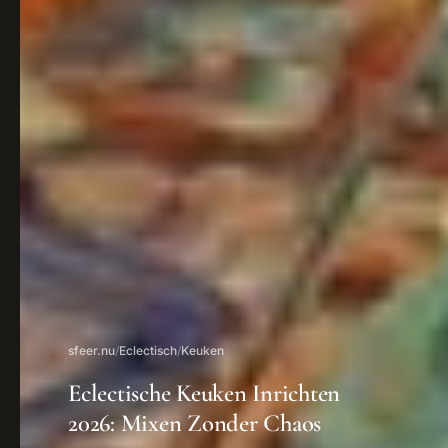
sfeer.nu
/
Eclectisch
/
Keuken
Eclectische Keuken Inrichten
2026: Mixen Zonder Chaos