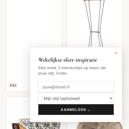
×
Wekelijkse sfeer-inspiratie
Elke week 3 interieurtips op basis van
jouw stijl. Gratis.
BLOOMINGVILLE
ballon rotan
€62
€90
AANMELDEN →