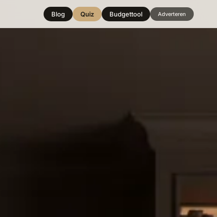
Blog
Quiz
Budgettool
Adverteren
Hover over
een stijl