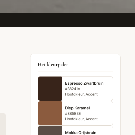
Het kleurpalet
Espresso Zwartbruin
#38241A
Hoofdkleur, Accent
Diep Karamel
#8B5B3E
Hoofdkleur, Accent
Mokka Grijsbruin