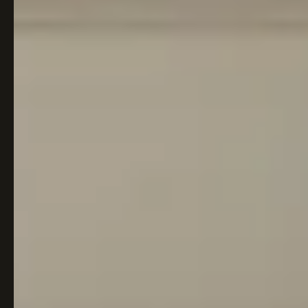
Italiaans
Industrial
Japandi
Design
Japans Zen
Maximalistisch
Mediterraans
Midcentury
Modern
Modern
Modern
Klassiek
Landelijk
Moody
Natural Living
New Raw
Interieur
Organic
Retro Revival
Quiet Luxury
Modern
2026
Scandinavisch
Wabi-Sabi
Alle 35 stijlen →
Stijlen vergelijken →