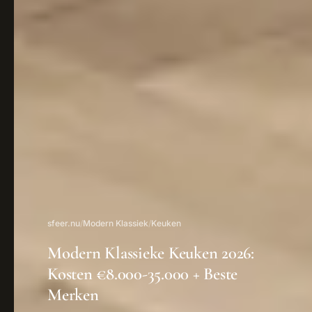
sfeer.nu
/
Modern Klassiek
/
Keuken
Modern Klassieke Keuken 2026:
Kosten €8.000-35.000 + Beste
Merken