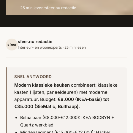
25 min lezen
sfeer.nu redactie
sfeer.nu redactie
sfeer
Interieur- en woonexperts · 25 min lezen
SNEL ANTWOORD
Modern klassieke keuken
combineert: klassieke
kasten (lijsten, paneeldeuren) met moderne
apparatuur. Budget:
€8.000 (IKEA-basis) tot
€35.000 (SieMatic, Bulthaup)
.
Betaalbaar (€8.000-€12.000): IKEA BODBYN +
Quartz werkblad
Middensegment (€15.000-€22.000): Häcker,