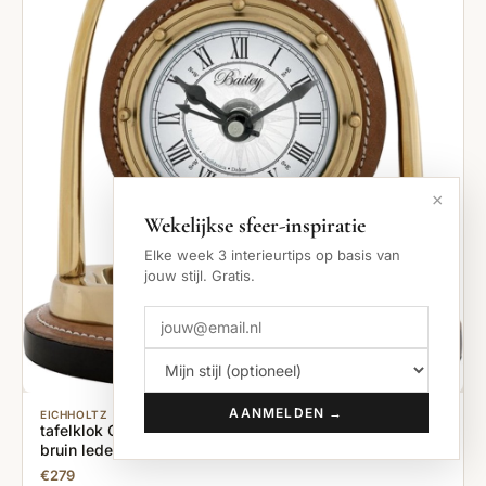
×
Wekelijkse sfeer-inspiratie
Elke week 3 interieurtips op basis van
jouw stijl. Gratis.
AANMELDEN →
EICHHOLTZ
tafelklok Clock Bailey Equestrian - buroklok - koper met
bruin leder
€279