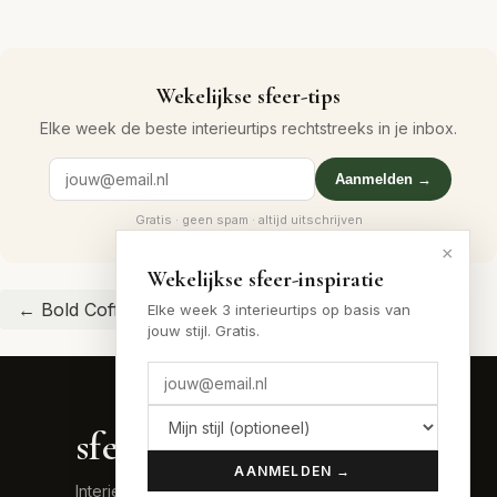
Wekelijkse sfeer-tips
Elke week de beste interieurtips rechtstreeks in je inbox.
Aanmelden →
Gratis · geen spam · altijd uitschrijven
×
Wekelijkse sfeer-inspiratie
← Bold Coffee hub
← Midcentury Modern hub
Elke week 3 interieurtips op basis van
jouw stijl. Gratis.
sfeer
.nu
AANMELDEN →
Interieur inspiratie voor elke stijl