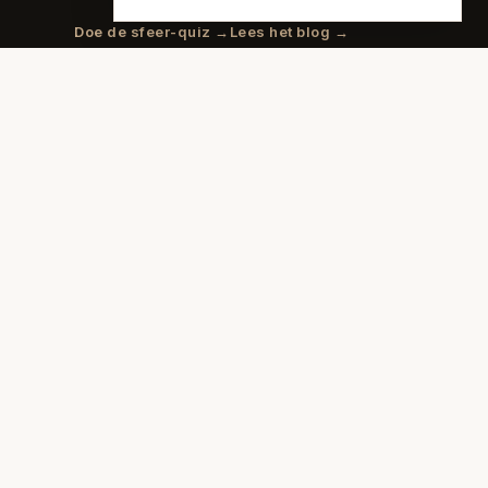
Doe de sfeer-quiz →
Lees het blog →
Stijlen vergelijken →
Budgettool →
Adverteren →
SFEREN
70s Interieur
Art Deco
Art Nouveau
Biophilic Design
Bohemian
Bold Coffee