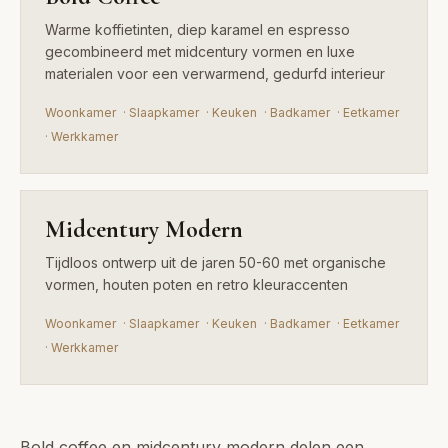
Warme koffietinten, diep karamel en espresso
gecombineerd met midcentury vormen en luxe
materialen voor een verwarmend, gedurfd interieur
Woonkamer
·
Slaapkamer
·
Keuken
·
Badkamer
·
Eetkamer
·
Werkkamer
Midcentury Modern
Tijdloos ontwerp uit de jaren 50-60 met organische
vormen, houten poten en retro kleuraccenten
Woonkamer
·
Slaapkamer
·
Keuken
·
Badkamer
·
Eetkamer
·
Werkkamer
Bold coffee en midcentury modern delen een