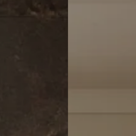
Italiaans
Industrial
Japandi
Design
Japans Zen
Maximalistisch
Mediterraans
Midcentury
Modern
Modern
Modern
Klassiek
Landelijk
Moody
Natural Living
New Raw
Interieur
Organic
Retro Revival
Quiet Luxury
Modern
2026
Scandinavisch
Wabi-Sabi
Alle 35 stijlen →
Stijlen vergelijken →