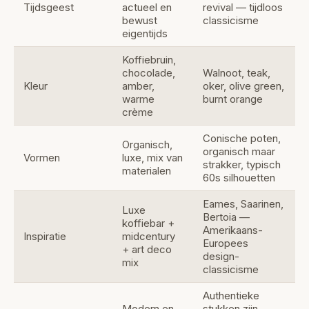
Tijdsgeest
actueel en
revival — tijdloos
bewust
classicisme
eigentijds
Koffiebruin,
chocolade,
Walnoot, teak,
Kleur
amber,
oker, olive green,
warme
burnt orange
crème
Conische poten,
Organisch,
organisch maar
Vormen
luxe, mix van
strakker, typisch
materialen
60s silhouetten
Eames, Saarinen,
Luxe
Bertoia —
koffiebar +
Amerikaans-
Inspiratie
midcentury
Europees
+ art deco
design-
mix
classicisme
Authentieke
Modern en
stukken zijn