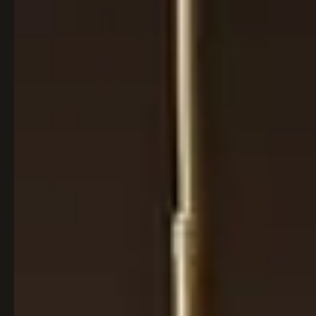
Italiaans
Industrial
Japandi
Design
Japans Zen
Maximalistisch
Mediterraans
Midcentury
Modern
Modern
Modern
Klassiek
Landelijk
Moody
Natural Living
New Raw
Interieur
Organic
Retro Revival
Quiet Luxury
Modern
2026
Scandinavisch
Wabi-Sabi
Alle 35 stijlen →
Stijlen vergelijken →