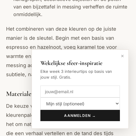
van een bijzettafel in messing verheffen de ruimte
onmiddellijk.
Het combineren van deze kleuren op de juiste
manier is de sleutel. Begin met een basis van
espresso en hazelnoot, voeg karamel toe voor
warmte en lift het geheel met crème brulee en
×
Wekelijkse sfeer-inspiratie
messing accenten. Olijfgroen fungeert als een
Elke week 3 interieurtips op basis van
subtiele, natuurlijke onderbreking.
jouw stijl. Gratis.
Materialen die spreken: van hout tot fluweel
De keuze van materialen is even cruciaal als het
kleurenpalet. Voor de Bold Coffee eetkamer draait
AANMELDEN →
het om natuurlijke, tactiele en luxueuze materialen
die een verhaal vertellen en de tand des tijds