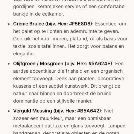
gordijnen, keramieken servies of een comfortabel
bankje in de eetkamer.
Crème Brulee (bijv. Hex: #F5E8D8)
: Essentieel om
het palet op te lichten en ademruimte te geven.
Gebruik het voor muren, plafond, of als basis voor
textiel zoals tafellinnen. Het zorgt voor balans en
elegantie.
Olijfgroen / Mosgroen (bijv. Hex: #5A624E)
: Een
aardse accentkleur die frisheid en een organisch
element toevoegt. Denk aan planten, decoratieve
kussens of een subtiel kunstwerk. Dit brengt de
natuur naar binnen en doorbreekt de bruine
dominantie op een stijlvolle manier.
Verguld Messing (bijv. Hex: #B5A642)
: Niet
zozeer een muurkleur, maar een onmisbaar
metaalaccent dat luxe en glans toevoegt. Lampen,
handgrepen, decoratieve objecten en de poten