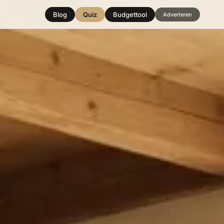
Blog
Quiz
Budgettool
Adverteren
Hover over
een stijl