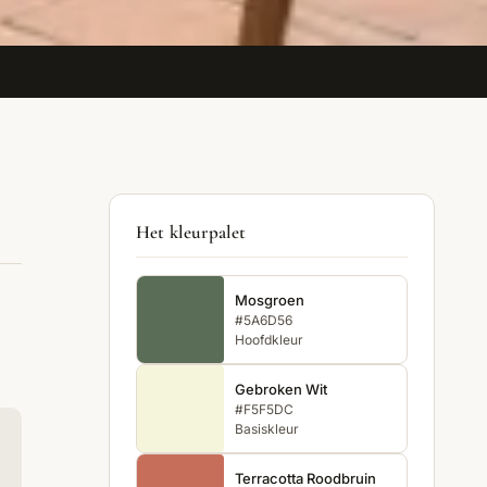
Het kleurpalet
Mosgroen
#5A6D56
Hoofdkleur
Gebroken Wit
#F5F5DC
Basiskleur
Terracotta Roodbruin