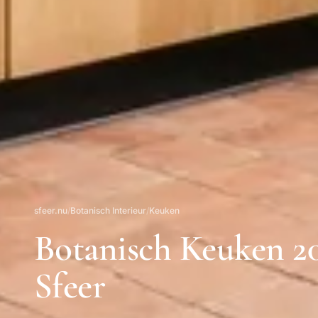
sfeer.nu
/
Botanisch Interieur
/
Keuken
Botanisch Keuken 2
Sfeer