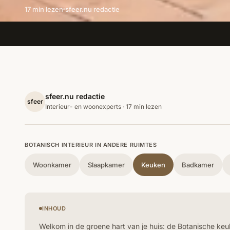
17 min lezen
sfeer.nu redactie
sfeer.nu redactie
sfeer
Interieur- en woonexperts · 17 min lezen
BOTANISCH INTERIEUR IN ANDERE RUIMTES
Woonkamer
Slaapkamer
Keuken
Badkamer
INHOUD
Welkom in de groene hart van je huis: de Botanische ke