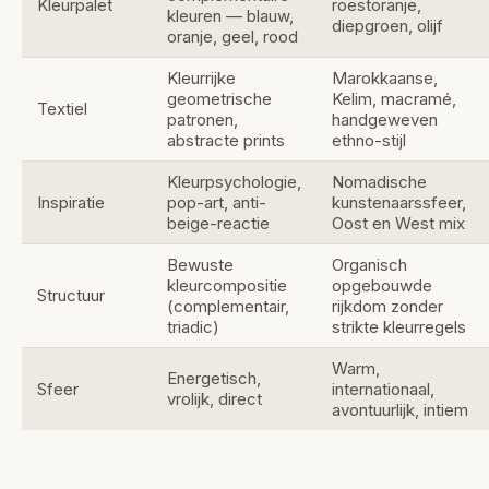
Kleurpalet
roestoranje,
kleuren — blauw,
diepgroen, olijf
oranje, geel, rood
Kleurrijke
Marokkaanse,
geometrische
Kelim, macramé,
Textiel
patronen,
handgeweven
abstracte prints
ethno-stijl
Kleurpsychologie,
Nomadische
Inspiratie
pop-art, anti-
kunstenaarssfeer,
beige-reactie
Oost en West mix
Bewuste
Organisch
kleurcompositie
opgebouwde
Structuur
(complementair,
rijkdom zonder
triadic)
strikte kleurregels
Warm,
Energetisch,
Sfeer
internationaal,
vrolijk, direct
avontuurlijk, intiem