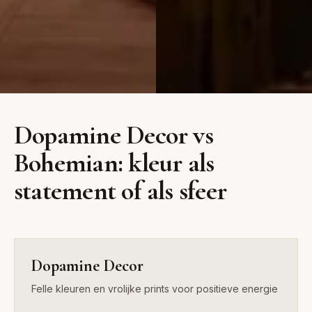
Dopamine
Bohemian
Dopamine Decor vs
Decor
Vrij, kleurrijk en vol
Bohemian: kleur als
karakter met wereldse
Felle kleuren en vrolijke
invloeden
statement of als sfeer
prints voor positieve
energie
Dopamine Decor
Felle kleuren en vrolijke prints voor positieve energie