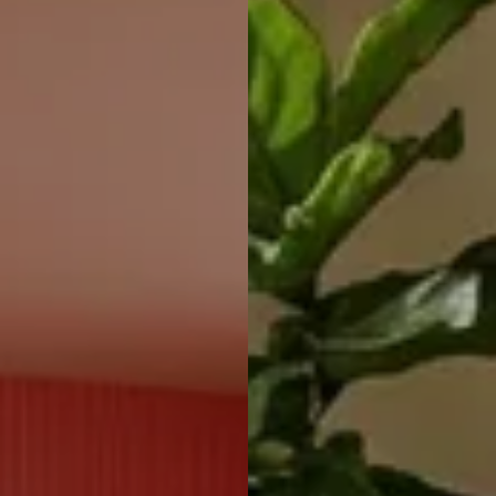
Italiaans
Industrial
Japandi
Design
Japans Zen
Maximalistisch
Mediterraans
Midcentury
Modern
Modern
Modern
Klassiek
Landelijk
Moody
Natural Living
New Raw
Interieur
Organic
Retro Revival
Quiet Luxury
Modern
2026
Scandinavisch
Wabi-Sabi
Alle 35 stijlen →
Stijlen vergelijken →