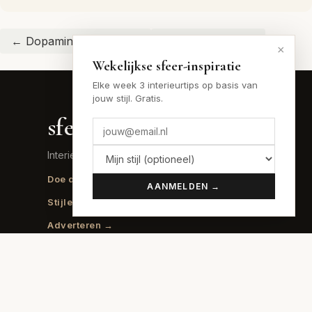
← Dopamine Decor hub
← Bohemian hub
×
Wekelijkse sfeer-inspiratie
Elke week 3 interieurtips op basis van
jouw stijl. Gratis.
sfeer
.nu
Interieur inspiratie voor elke stijl
Doe de sfeer-quiz →
Lees het blog →
AANMELDEN →
Stijlen vergelijken →
Budgettool →
Adverteren →
SFEREN
70s Interieur