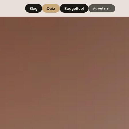
Blog
Quiz
Budgettool
Adverteren
Hover over
een stijl