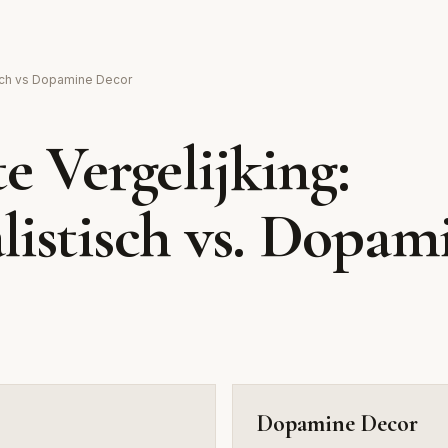
Dopam
sch vs Dopamine Decor
Felle kleuren en vrolijke p
e Vergelijking:
energie
istisch vs. Dopam
Dopamine Decor