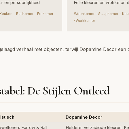
uur en persoonlijkheid
Felle kleuren en vrolijke pri
Keuken
·
Badkamer
·
Eetkamer
Woonkamer
·
Slaapkamer
·
Keu
·
Werkkamer
laagd verhaal met objecten, terwijl Dopamine Decor een di
stabel: De Stijlen Ontleed
istisch
Dopamine Decor
weeltonen: Farrow & Ball
Heldere, verzadigde kleuren: Ke