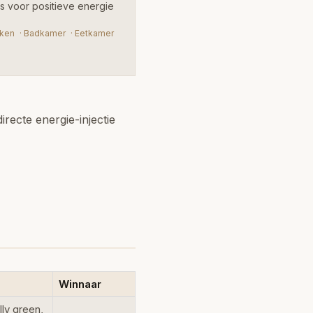
nts voor positieve energie
ken
·
Badkamer
·
Eetkamer
recte energie-injectie
Winnaar
lly green,