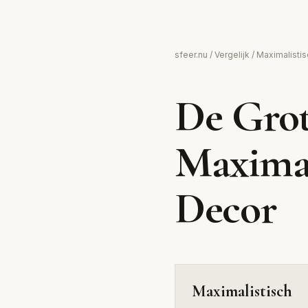
Maximalistisch
sfeer.nu
/
Vergelijk
/ Maximalisti
Meer is meer: kleur, textuur en persoonlijkheid
De Grot
Maximal
Decor
Maximalistisch