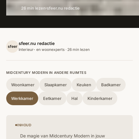
26 min lezen
sfeer.nu redactie
sfeer.nu redactie
sfeer
Interieur- en woonexperts · 26 min lezen
MIDCENTURY MODERN IN ANDERE RUIMTES
Woonkamer
Slaapkamer
Keuken
Badkamer
Werkkamer
Eetkamer
Hal
Kinderkamer
INHOUD
De magie van Midcentury Modern in jouw