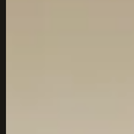
Italiaans
Industrial
Japandi
Design
Japans Zen
Maximalistisch
Mediterraans
Midcentury
Modern
Modern
Modern
Klassiek
Landelijk
Moody
Natural Living
New Raw
Interieur
Organic
Retro Revival
Quiet Luxury
Modern
2026
Scandinavisch
Wabi-Sabi
Alle 35 stijlen →
Stijlen vergelijken →