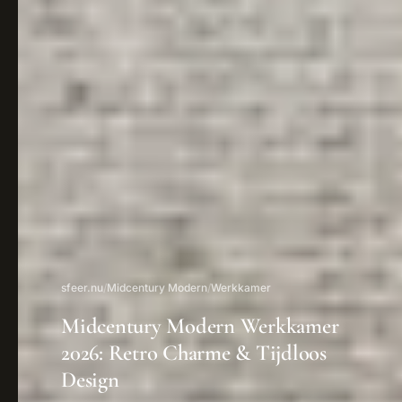
sfeer.nu
/
Midcentury Modern
/
Werkkamer
Midcentury Modern Werkkamer
2026: Retro Charme & Tijdloos
Design