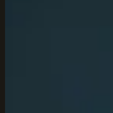
Italiaans
Industrial
Japandi
Design
Japans Zen
Maximalistisch
Mediterraans
Midcentury
Modern
Modern
Modern
Klassiek
Landelijk
Moody
Natural Living
New Raw
Interieur
Organic
Retro Revival
Quiet Luxury
Modern
2026
Scandinavisch
Wabi-Sabi
Alle 35 stijlen →
Stijlen vergelijken →