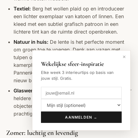
Textiel:
Berg het wollen plaid op en introduceer
een lichter exemplaar van katoen of linnen. Een
kleed met een subtiel grafisch patroon in een
lichtere tint kan de ruimte direct openbreken.
Natuur in huis:
De lente is het perfecte moment
om groen toe te voegen. Denk aan vazen met
×
tulpen of narcissen. Een nieuwe, frisgroene
Wekelijkse sfeer-inspiratie
kamerplant, zoals een Varen of een
Pannenkoekplant, versterkt het gevoel van een
Elke week 3 interieurtips op basis van
jouw stijl. Gratis.
nieuw begin.
Glaswerk:
Vervang donker, gerookt glaswerk door
heldere of lichtgekleurde glazen vazen en
objecten. Dit vangt het toenemende daglicht
prachtig op en verspreidt het door de kamer.
AANMELDEN →
Zomer: luchtig en levendig