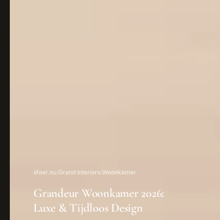
sfeer.nu
/
Grand Interiors
/
Woonkamer
Grandeur Woonkamer 2026:
Luxe & Tijdloos Design