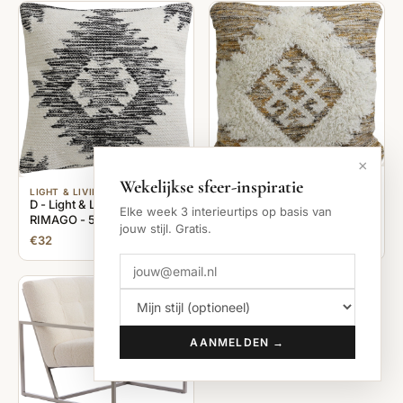
×
LIGHT & LIVING
Wekelijkse sfeer-inspiratie
Light&Living Kussen TAIBE
LIGHT & LIVING
D - Light & Living - Kussen
bruin oker wit 45 x 45
Elke week 3 interieurtips op basis van
RIMAGO - 50x50x10 -
jouw stijl. Gratis.
Zwart
€32
€32
AANMELDEN →