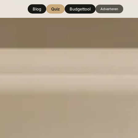
Blog
Quiz
Budgettool
Adverteren
Hover over
een stijl