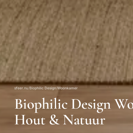
sfeer.nu
/
Biophilic Design
/
Woonkamer
Biophilic Design Wo
Hout & Natuur