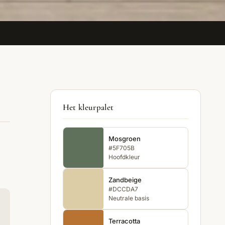
Het kleurpalet
Mosgroen
#5F705B
Hoofdkleur
Zandbeige
#DCCDA7
Neutrale basis
Terracotta