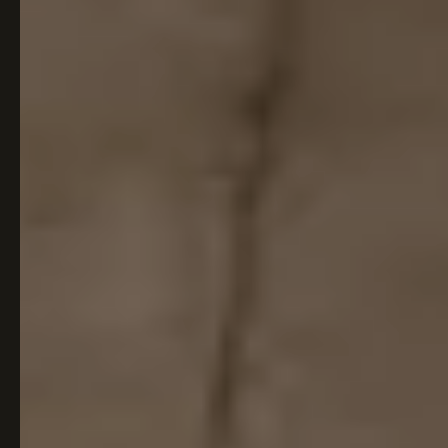
Italiaans
Industrial
Japandi
Design
Japans Zen
Maximalistisch
Mediterraans
Midcentury
Modern
Modern
Modern
Klassiek
Landelijk
Moody
Natural Living
New Raw
Interieur
Organic
Retro Revival
Quiet Luxury
Modern
2026
Scandinavisch
Wabi-Sabi
Alle 35 stijlen →
Stijlen vergelijken →