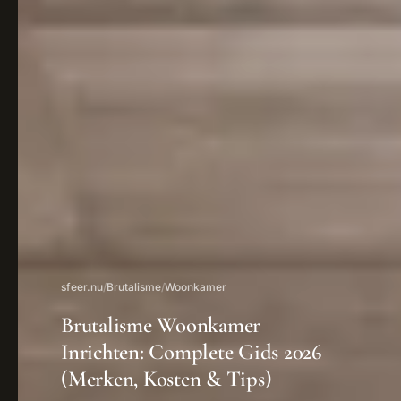
sfeer.nu
/
Brutalisme
/
Woonkamer
Brutalisme Woonkamer
Inrichten: Complete Gids 2026
(Merken, Kosten & Tips)