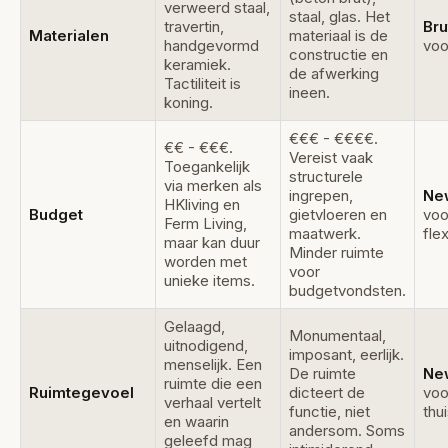
verweerd staal,
staal, glas. Het
travertin,
Bru
Materialen
materiaal is de
handgevormd
voo
constructie en
keramiek.
de afwerking
Tactiliteit is
ineen.
koning.
€€€ - €€€€.
€€ - €€€.
Vereist vaak
Toegankelijk
structurele
via merken als
ingrepen,
Ne
HKliving en
Budget
gietvloeren en
voo
Ferm Living,
maatwerk.
flex
maar kan duur
Minder ruimte
worden met
voor
unieke items.
budgetvondsten.
Gelaagd,
Monumentaal,
uitnodigend,
imposant, eerlijk.
menselijk. Een
De ruimte
Ne
ruimte die een
Ruimtegevoel
dicteert de
voo
verhaal vertelt
functie, niet
thu
en waarin
andersom. Soms
geleefd mag