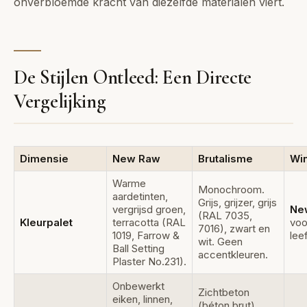
onverbloemde kracht van diezelfde materialen viert.
De Stijlen Ontleed: Een Directe
Vergelijking
Dimensie
New Raw
Brutalisme
Wi
Warme
Monochroom.
aardetinten,
Grijs, grijzer, grijs
vergrijsd groen,
Ne
(RAL 7035,
Kleurpalet
terracotta (RAL
voo
7016), zwart en
1019, Farrow &
lee
wit. Geen
Ball Setting
accentkleuren.
Plaster No.231).
Onbewerkt
Zichtbeton
eiken, linnen,
(béton brut),