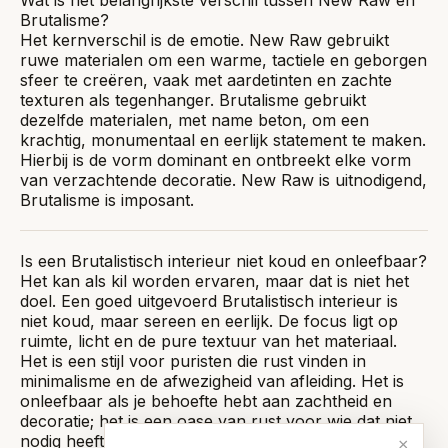
Wat is het belangrijkste verschil tussen New Raw en
Brutalisme?
Het kernverschil is de emotie. New Raw gebruikt
ruwe materialen om een warme, tactiele en geborgen
sfeer te creëren, vaak met aardetinten en zachte
texturen als tegenhanger. Brutalisme gebruikt
dezelfde materialen, met name beton, om een
krachtig, monumentaal en eerlijk statement te maken.
Hierbij is de vorm dominant en ontbreekt elke vorm
van verzachtende decoratie. New Raw is uitnodigend,
Brutalisme is imposant.
Is een Brutalistisch interieur niet koud en onleefbaar?
Het kan als kil worden ervaren, maar dat is niet het
doel. Een goed uitgevoerd Brutalistisch interieur is
niet koud, maar sereen en eerlijk. De focus ligt op
ruimte, licht en de pure textuur van het materiaal.
Het is een stijl voor puristen die rust vinden in
minimalisme en de afwezigheid van afleiding. Het is
onleefbaar als je behoefte hebt aan zachtheid en
decoratie; het is een oase van rust voor wie dat niet
nodig heeft.
×