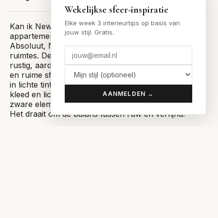
Wekelijkse sfeer-inspiratie
Elke week 3 interieurtips op basis van
Kan ik New Raw toepassen in een klein
jouw stijl. Gratis.
appartement?
Absoluut, New Raw is zeer geschikt voor kleinere
ruimtes. De focus op natuurlijke materialen en een
rustig, aards kleurenpalet kan juist een heel serene
en ruime sfeer creëren. Werk met gelaagde texturen
in lichte tinten, zoals een linnen gordijn, een wollen
kleed en licht eikenhout. Vermijd te veel donkere of
AANMELDEN →
zware elementen om het open gevoel te behouden.
Het draait om de balans tussen ruw en verfijnd.
Welke merken passen goed bij een New Raw
interieur?
Merken die focussen op natuurlijke materialen,
vakmanschap en imperfectie passen perfect. Denk
aan het Belgische Serax voor keramiek en glaswerk,
het Nederlandse HKliving voor meubels met een
rauw randje, en By Mölle voor prachtig linnen textiel.
Voor massief houten meubels die de tand des tijds