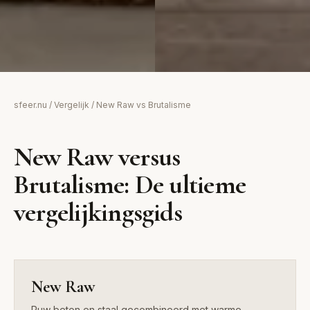
New Raw
Brutalisme
sfeer.nu
/
Vergelijk
/ New Raw vs Brutalisme
Ruw beton en staal
Ruw beton en sobere
gecombineerd met warme
vormen zonder
New Raw versus
aardetinten
decoratieve opsmuk
Brutalisme: De ultieme
vergelijkingsgids
New Raw
Ruw beton en staal gecombineerd met warme