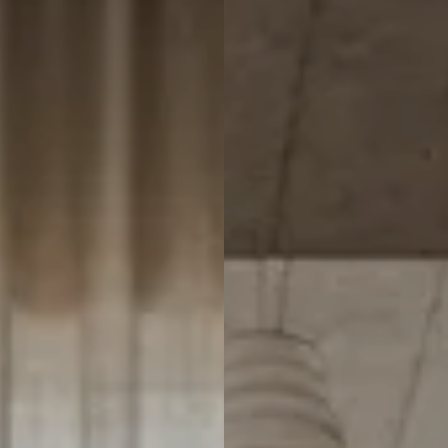
Italiaans
Industrial
Japandi
Design
Japans Zen
Maximalistisch
Mediterraans
Midcentury
Modern
Modern
Modern
Klassiek
Landelijk
Moody
Natural Living
New Raw
Interieur
Organic
Retro Revival
Quiet Luxury
Modern
2026
Scandinavisch
Wabi-Sabi
Alle 35 stijlen →
Stijlen vergelijken →