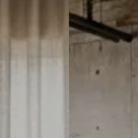
Italiaans
Industrial
Japandi
Design
Japans Zen
Maximalistisch
Mediterraans
Midcentury
Modern
Modern
Modern
Klassiek
Landelijk
Moody
Natural Living
New Raw
Interieur
Organic
Retro Revival
Quiet Luxury
Modern
2026
Scandinavisch
Wabi-Sabi
Alle 35 stijlen →
Stijlen vergelijken →