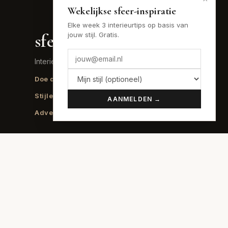
Wekelijkse sfeer-inspiratie
Elke week 3 interieurtips op basis van
sfeer
.nu
jouw stijl. Gratis.
Interieur inspiratie voor elke stijl
Doe de sfeer-quiz →
Lees het blog →
Stijlen vergelijken →
Budgettool →
AANMELDEN →
Adverteren →
SFEREN
70s Interieur
Art Deco
Art Nouveau