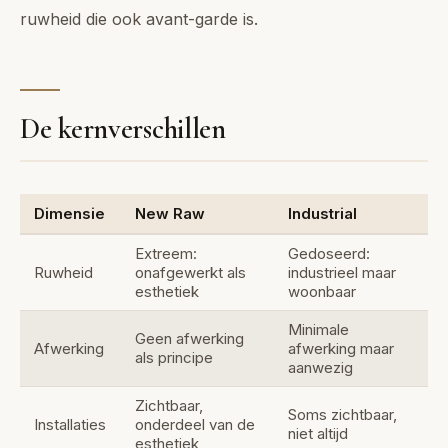
ruwheid die ook avant-garde is.
De kernverschillen
Dimensie
New Raw
Industrial
Extreem:
Gedoseerd:
Ruwheid
onafgewerkt als
industrieel maar
esthetiek
woonbaar
Minimale
Geen afwerking
Afwerking
afwerking maar
als principe
aanwezig
Zichtbaar,
Soms zichtbaar,
Installaties
onderdeel van de
niet altijd
esthetiek