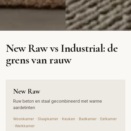
New Raw
Industrial
New Raw vs Industrial: de
Ruw beton en staal
Ruw beton, metaal en hout
grens van rauw
gecombineerd met warme
in stedelijke stijl
aardetinten
New Raw
Ruw beton en staal gecombineerd met warme
aardetinten
Woonkamer
·
Slaapkamer
·
Keuken
·
Badkamer
·
Eetkamer
·
Werkkamer