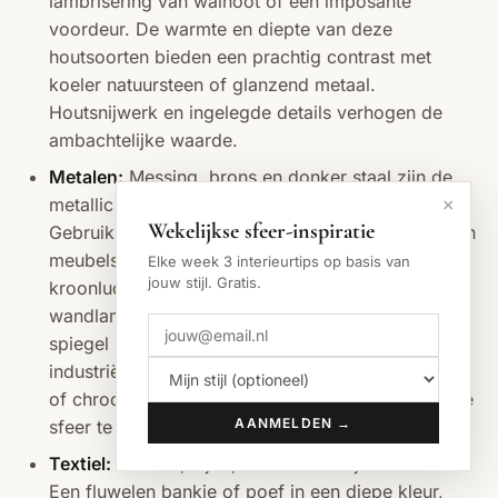
lambrisering van walnoot of een imposante
voordeur. De warmte en diepte van deze
houtsoorten bieden een prachtig contrast met
koeler natuursteen of glanzend metaal.
Houtsnijwerk en ingelegde details verhogen de
ambachtelijke waarde.
Metalen:
Messing, brons en donker staal zijn de
metallic accenten die de grandeur completeren.
×
Wekelijkse sfeer-inspiratie
Gebruik ze voor verlichting, deurbeslag, poten van
meubels of decoratieve objecten. Een grote
Elke week 3 interieurtips op basis van
jouw stijl. Gratis.
kroonluchter van geborsteld messing,
wandlampen met bronzen accenten of een stalen
spiegel met een verouderde finish voegen een
industriële chic toe aan de klassieke basis. Zilver
of chroom kan ook, maar met mate, om de warme
AANMELDEN →
sfeer te behouden.
Textiel:
Fluweel, zijde, wol en leer zijn onmisbaar.
Een fluwelen bankje of poef in een diepe kleur,