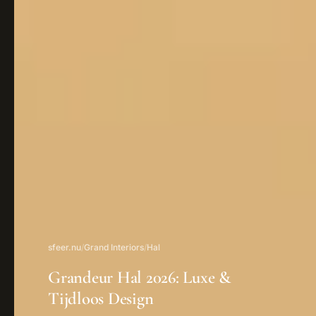
sfeer.nu
/
Grand Interiors
/
Hal
Grandeur Hal 2026: Luxe &
Tijdloos Design