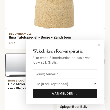
BLOOMINGVILLE
Ilina Tafelspiegel - Beige - Zandsteen
€27
×
Wekelijkse sfeer-inspiratie
Elke week 3 interieurtips op basis van
jouw stijl. Gratis.
HOUSE DOCTOR
Chic Mirror Large 80 x 40
cm - Black (ph0801)
AANMELDEN →
BLOOMINGVILLE
Spiegel Beer Baily