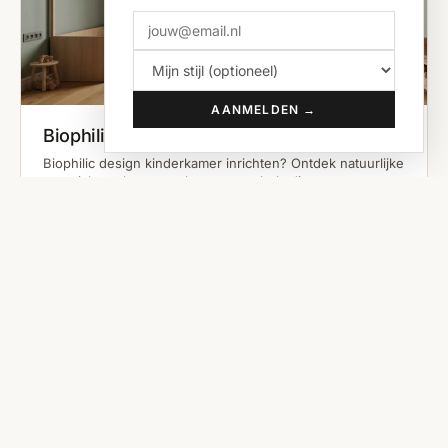
AANMELDEN →
Biophilic Design Kinderkamer
Biophilic design kinderkamer inrichten? Ontdek natuurlijke
materialen, planten en houten meubels die rust en
creativiteit stimuleren. Bekijk onze inspiratiegids met
echte productaanbevelingen!
WEET JE HET NIET ZEKER?
Ontdek jouw woonsfeer in 6 vragen
Start de quiz →