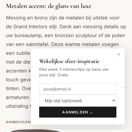
Metalen accent: de glans van luxe
Messing en brons zijn de metalen bij uitstek voor
de Grand Interiors stijl. Denk aan messing details op
uw bureaulamp, een bronzen sculptuur of de poten
van een salontafel. Deze warme metalen voegen
een subtiele, rijke glans toe die perfect samengaat
×
Wekelijkse sfeer-inspiratie
met de diepe kleuren en houtsoorten. Zilveren
Elke week 3 interieurtips op basis van
accenten kunnen ook een verfijnde en moderne
jouw stijl. Gratis.
touch geven, vooral in combinatie met koelere
tinten. Overweeg geborsteld goud of matzwart voor
armaturen en hardware om een geraffineerde
uitstraling te creëren.
AANMELDEN →
AANBEVOLEN PRODUCTEN