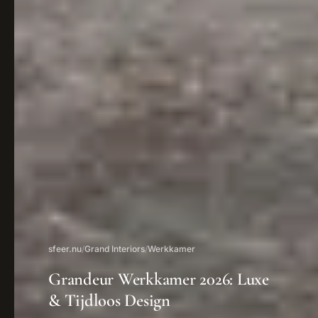
sfeer.nu
/
Grand Interiors
/
Werkkamer
Grandeur Werkkamer 2026: Luxe
& Tijdloos Design