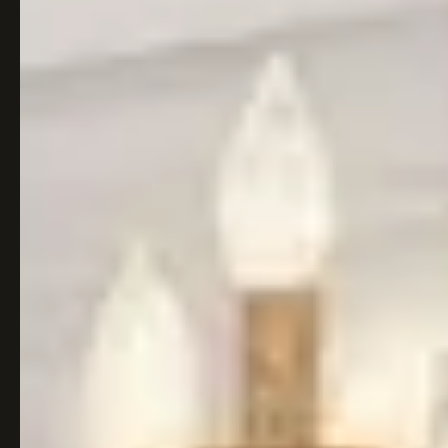
Italiaans
Industrial
Japandi
Design
Japans Zen
Maximalistisch
Mediterraans
Midcentury
Modern
Modern
Modern
Klassiek
Landelijk
Moody
Natural Living
New Raw
Interieur
Organic
Retro Revival
Quiet Luxury
Modern
2026
Scandinavisch
Wabi-Sabi
Alle 35 stijlen →
Stijlen vergelijken →