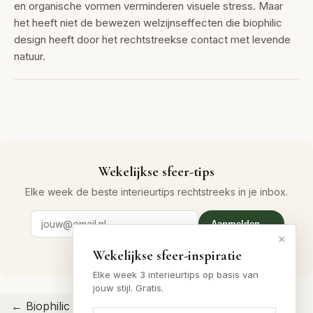
en organische vormen verminderen visuele stress. Maar
het heeft niet de bewezen welzijnseffecten die biophilic
design heeft door het rechtstreekse contact met levende
natuur.
Wekelijkse sfeer-tips
Elke week de beste interieurtips rechtstreeks in je inbox.
Aanmelden →
×
Gratis · geen spam · altijd uitschrijven
Wekelijkse sfeer-inspiratie
Elke week 3 interieurtips op basis van
jouw stijl. Gratis.
← Biophilic Design hub
← Organic Modern hub