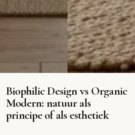
Biophilic
Organic
Biophilic Design vs Organic
Design
Modern
Modern: natuur als
Natuur naar binnen met
Moderne strakheid met
principe of als esthetiek
planten, hout en stenen
zachte organische
texturen
vormen