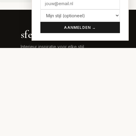
AANMELDEN →
sfeer
.nu
Interieur inspiratie voor elke stijl
Doe de sfeer-quiz →
Lees het blog →
Stijlen vergelijken →
Budgettool →
Adverteren →
SFEREN
70s Interieur
Art Deco