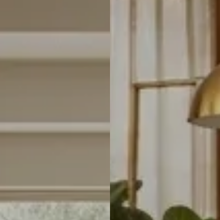
Italiaans
Industrial
Japandi
Design
Japans Zen
Maximalistisch
Mediterraans
Midcentury
Modern
Modern
Modern
Klassiek
Landelijk
Moody
Natural Living
New Raw
Interieur
Organic
Retro Revival
Quiet Luxury
Modern
2026
Scandinavisch
Wabi-Sabi
Alle 35 stijlen →
Stijlen vergelijken →