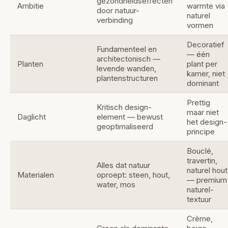
gezondheidseffecten
Ambitie
warmte via
door natuur-
naturel
verbinding
vormen
Decoratief
Fundamenteel en
— één
architectonisch —
Planten
plant per
levende wanden,
kamer, niet
plantenstructuren
dominant
Prettig
Kritisch design-
maar niet
Daglicht
element — bewust
het design-
geoptimaliseerd
principe
Bouclé,
travertin,
Alles dat natuur
naturel hout
Materialen
oproept: steen, hout,
— premium
water, mos
naturel-
textuur
Crème,