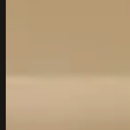
Italiaans
Industrial
Japandi
Design
Japans Zen
Maximalistisch
Mediterraans
Midcentury
Modern
Modern
Modern
Klassiek
Landelijk
Moody
Natural Living
New Raw
Interieur
Organic
Retro Revival
Quiet Luxury
Modern
2026
Scandinavisch
Wabi-Sabi
Alle 35 stijlen →
Stijlen vergelijken →