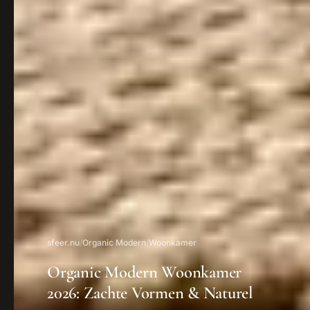
sfeer.nu
/
Organic Modern
/
Woonkamer
Organic Modern Woonkamer
2026: Zachte Vormen & Naturel