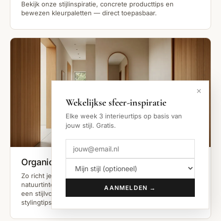
Bekijk onze stijlinspiratie, concrete producttips en
bewezen kleurpaletten — direct toepasbaar.
×
Wekelijkse sfeer-inspiratie
Elke week 3 interieurtips op basis van
jouw stijl. Gratis.
Organic Modern Hal
Zo richt je een Organic Modern hal in: warme
natuurtinten, ronde vormen en eerlijke materialen voor
AANMELDEN →
een stijlvolle entree. Bekijk onze kleuren, producten en
stylingtips.