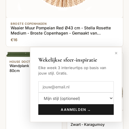
BROSTE COPENHAGEN
Waaier Muur Pompeian Red Ø43 cm - Stella Rosette
Medium - Broste Copenhagen - Gemaakt van
Bananenpapier - Inclusief touwtje om op te hangen -
€16
Wanddecoratie Rood
×
Wekelijkse sfeer-inspiratie
HOUSE DOCTOR
Wandplank Ledge groen
Elke week 3 interieurtips op basis van
80cm
jouw stijl. Gratis.
AANMELDEN →
BLOOMINGVILLE
Jaime Wanddecoratie -
Zwart - Karagumoy