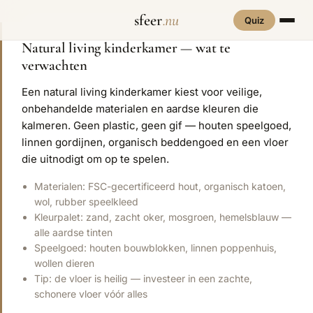
sfeer
.nu
Quiz
Natural living kinderkamer — wat te
verwachten
INTERIEURSTIJLEN
RUIMTES
Hove
Een natural living kinderkamer kiest voor veilige,
een
Woonkamer
70s Interieur
Slaapkamer
Art Deco
Keuken
Art Nouveau
onbehandelde materialen en aardse kleuren die
kalmeren. Geen plastic, geen gif — houten speelgoed,
Biophilic
Badkamer
Werkkamer
Eetkamer
Bohemian
Bold Coffee
linnen gordijnen, organisch beddengoed en een vloer
Design
die uitnodigt om op te spelen.
Hal
Kinderkamer
Botanisch
Brutalisme
Coastal
Interieur
Materialen: FSC-gecertificeerd hout, organisch katoen,
wol, rubber speelkleed
Comfort
Dopamine
Cottagecore
Kleurpalet: zand, zacht oker, mosgroen, hemelsblauw —
Maxxing
Decor
alle aardse tinten
Grand
Speelgoed: houten bouwblokken, linnen poppenhuis,
Eclectisch
Ethnostijl
Interiors
wollen dieren
Tip: de vloer is heilig — investeer in een zachte,
Grandmillennial
Healing Home
Hygge
schonere vloer vóór alles