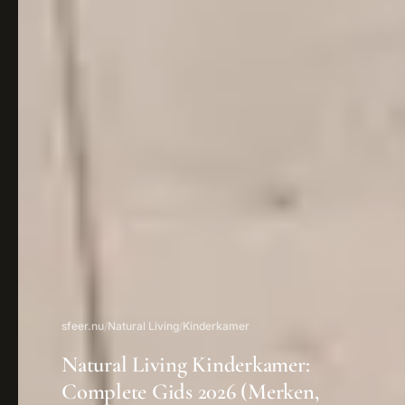
sfeer.nu
/
Natural Living
/
Kinderkamer
Natural Living Kinderkamer:
Complete Gids 2026 (Merken,