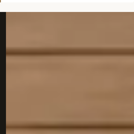
Italiaans
Industrial
Japandi
Design
Japans Zen
Maximalistisch
Mediterraans
Midcentury
Modern
Modern
Modern
Klassiek
Landelijk
Moody
Natural Living
New Raw
Interieur
Organic
Retro Revival
Quiet Luxury
Modern
2026
Scandinavisch
Wabi-Sabi
Alle 35 stijlen →
Stijlen vergelijken →