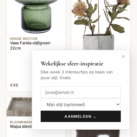
HOUSE DOCTOR
Vaas Farida olijfgroen
22cm
×
Wekelijkse sfeer-inspiratie
BLOOMINGVILLE
Elke week 3 interieurtips op basis van
Bloempot aardewerk grijs
jouw stijl. Gratis.
Ileana 17cm
€46
€44
AANMELDEN →
BLOOMINGVILLE
Majsa dienblad - 82058055