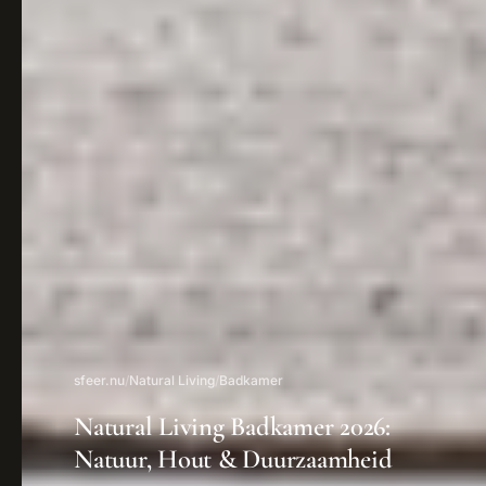
sfeer.nu
/
Natural Living
/
Badkamer
Natural Living Badkamer 2026:
Natuur, Hout & Duurzaamheid