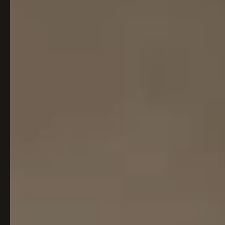
Italiaans
Industrial
Japandi
Design
Japans Zen
Maximalistisch
Mediterraans
Midcentury
Modern
Modern
Modern
Klassiek
Landelijk
Moody
Natural Living
New Raw
Interieur
Organic
Retro Revival
Quiet Luxury
Modern
2026
Scandinavisch
Wabi-Sabi
Alle 35 stijlen →
Stijlen vergelijken →