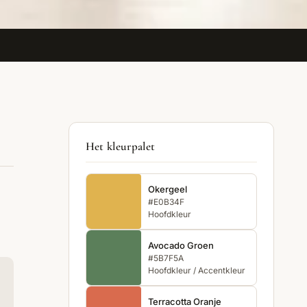
Het kleurpalet
Okergeel
#E0B34F
Hoofdkleur
Avocado Groen
#5B7F5A
Hoofdkleur / Accentkleur
Terracotta Oranje