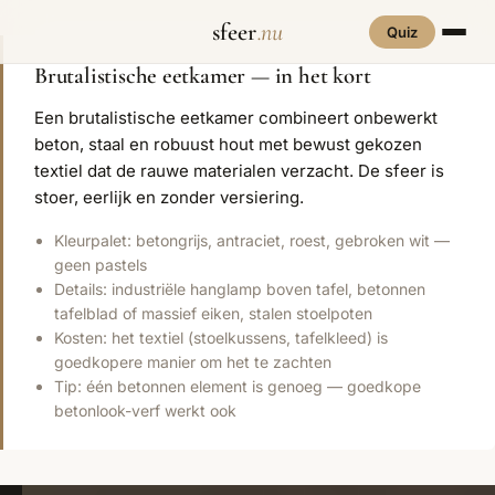
sfeer
.nu
Quiz
Brutalistische eetkamer — in het kort
INTERIEURSTIJLEN
RUIMTES
Een brutalistische eetkamer combineert onbewerkt
Hove
beton, staal en robuust hout met bewust gekozen
een
Woonkamer
70s Interieur
Slaapkamer
Art Deco
Keuken
Art Nouveau
textiel dat de rauwe materialen verzacht. De sfeer is
stoer, eerlijk en zonder versiering.
Biophilic
Badkamer
Werkkamer
Eetkamer
Bohemian
Bold Coffee
Design
Kleurpalet: betongrijs, antraciet, roest, gebroken wit —
geen pastels
Hal
Kinderkamer
Botanisch
Brutalisme
Coastal
Interieur
Details: industriële hanglamp boven tafel, betonnen
tafelblad of massief eiken, stalen stoelpoten
Comfort
Dopamine
Cottagecore
Kosten: het textiel (stoelkussens, tafelkleed) is
Maxxing
Decor
goedkopere manier om het te zachten
Tip: één betonnen element is genoeg — goedkope
Grand
Eclectisch
Ethnostijl
Interiors
betonlook-verf werkt ook
Grandmillennial
Healing Home
Hygge