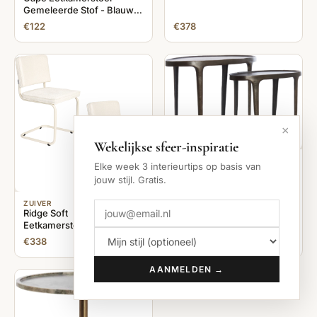
Gemeleerde Stof - Blauw -
77x55x65
€122
€378
×
Wekelijkse sfeer-inspiratie
LIGHT & LIVING
Elke week 3 interieurtips op basis van
Bijzettafel ARICA -
jouw stijl. Gratis.
70x33x53cm - Bruin - Set
van 2
ZUIVER
Ridge Soft
Eetkamerstoelen Gebroken
Wit - Set van 2
€338
€240
AANMELDEN →