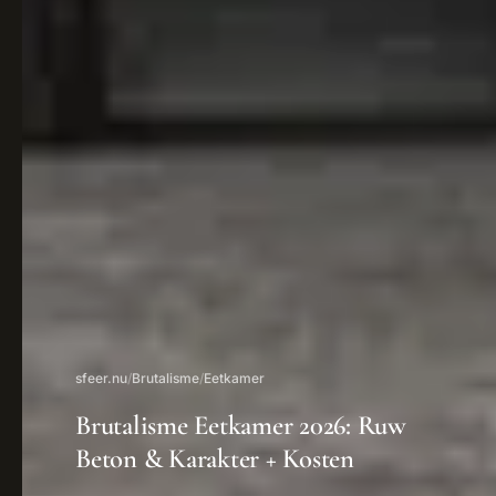
sfeer.nu
/
Brutalisme
/
Eetkamer
Brutalisme Eetkamer 2026: Ruw
Beton & Karakter + Kosten