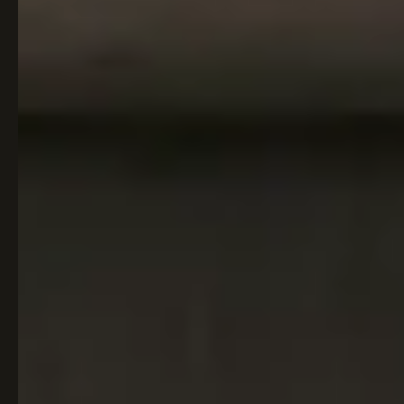
Italiaans
Industrial
Japandi
Design
Japans Zen
Maximalistisch
Mediterraans
Midcentury
Modern
Modern
Modern
Klassiek
Landelijk
Moody
Natural Living
New Raw
Interieur
Organic
Retro Revival
Quiet Luxury
Modern
2026
Scandinavisch
Wabi-Sabi
Alle 35 stijlen →
Stijlen vergelijken →