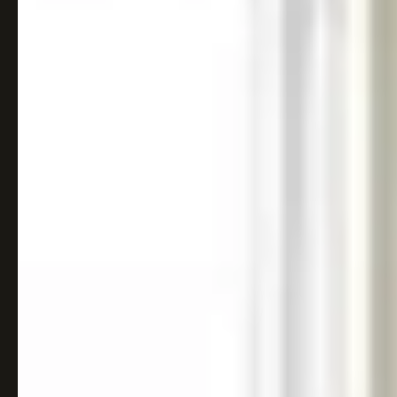
Italiaans
Industrial
Japandi
Design
Japans Zen
Maximalistisch
Mediterraans
Midcentury
Modern
Modern
Modern
Klassiek
Landelijk
Moody
Natural Living
New Raw
Interieur
Organic
Retro Revival
Quiet Luxury
Modern
2026
Scandinavisch
Wabi-Sabi
Alle 35 stijlen →
Stijlen vergelijken →