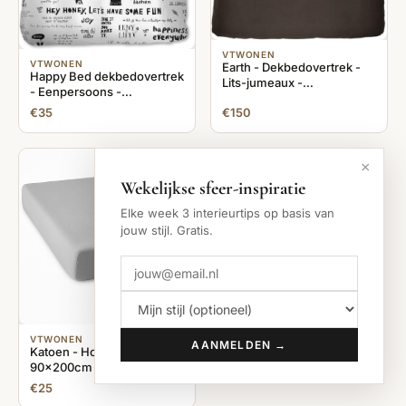
VTWONEN
VTWONEN
Earth - Dekbedovertrek -
Happy Bed dekbedovertrek
Lits-jumeaux -
- Eenpersoons -
260x200/220 cm - Dark
140x200/220 - Zwart
€35
€150
Brown
×
Wekelijkse sfeer-inspiratie
Elke week 3 interieurtips op basis van
jouw stijl. Gratis.
VTWONEN
AANMELDEN →
Katoen - Hoeslaken -
90x200cm - Grijs
€25