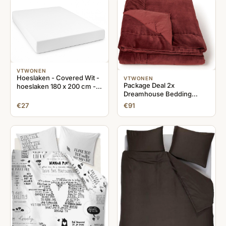
VTWONEN
Hoeslaken - Covered Wit -
VTWONEN
Package Deal 2x
hoeslaken 180 x 200 cm -
Dreamhouse Bedding
Wit - Hoeslaken
Topper Hoeslaken Katoen
€27
€91
180x220 - Wit - Rood