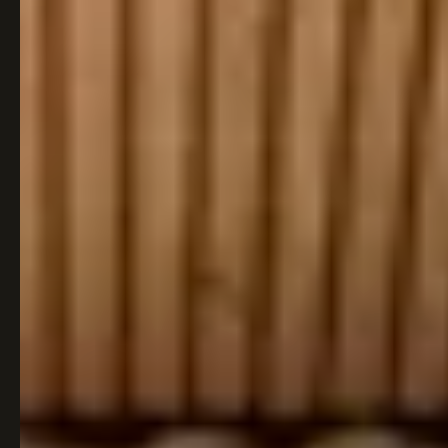
Italiaans
Industrial
Japandi
Design
Japans Zen
Maximalistisch
Mediterraans
Midcentury
Modern
Modern
Modern
Klassiek
Landelijk
Moody
Natural Living
New Raw
Interieur
Organic
Retro Revival
Quiet Luxury
Modern
2026
Scandinavisch
Wabi-Sabi
Alle 35 stijlen →
Stijlen vergelijken →