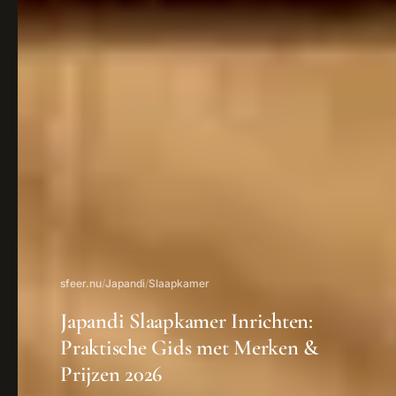
sfeer.nu
/
Japandi
/
Slaapkamer
Japandi Slaapkamer Inrichten:
Praktische Gids met Merken &
Prijzen 2026