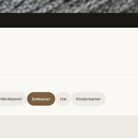
Werkkamer
Eetkamer
Hal
Kinderkamer