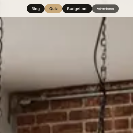
Blog
Quiz
Budgettool
Adverteren
Hover over
een stijl