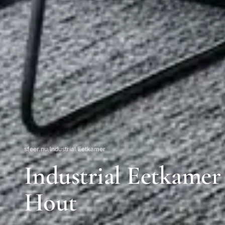
sfeer.nu
/
Industrial
/
Eetkamer
Industrial Eetkamer 
Hout