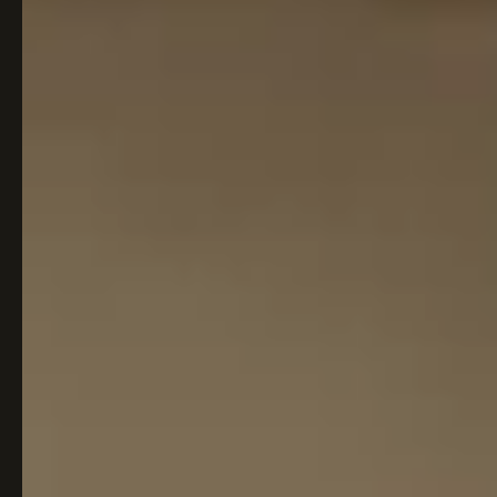
Italiaans
Industrial
Japandi
Design
Japans Zen
Maximalistisch
Mediterraans
Midcentury
Modern
Modern
Modern
Klassiek
Landelijk
Moody
Natural Living
New Raw
Interieur
Organic
Retro Revival
Quiet Luxury
Modern
2026
Scandinavisch
Wabi-Sabi
Alle 35 stijlen →
Stijlen vergelijken →