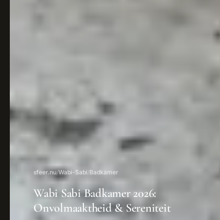
sfeer.nu
/
Wabi-Sabi
/
Badkamer
Wabi Sabi Badkamer 2026:
Onvolmaaktheid & Sereniteit