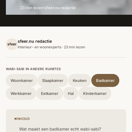
23 min lezen
sfeer.nu redactie
sfeer.nu redactie
sfeer
Interieur- en woonexperts · 23 min lezen
WABI-SABI IN ANDERE RUIMTES
Woonkamer
Slaapkamer
Keuken
Badkamer
Werkkamer
Eetkamer
Hal
Kinderkamer
INHOUD
Wat maakt een badkamer echt wabi-sabi?