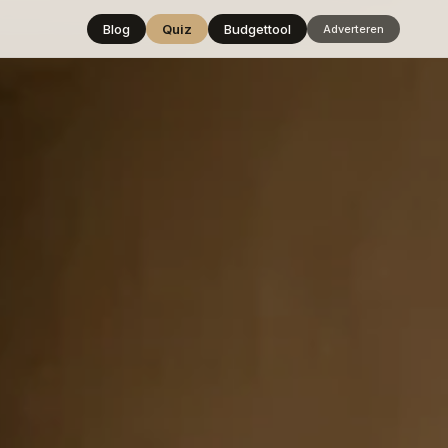
Blog
Quiz
Budgettool
Adverteren
Hover over
een stijl