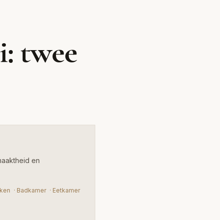
abi
i: twee
olmaaktheid en
maaktheid en
ken
·
Badkamer
·
Eetkamer