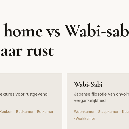
Wabi-S
 home vs Wabi-sab
Japanse filosofie van onv
aar rust
vergankelijkheid
Wabi-Sabi
textures voor rustgevend
Japanse filosofie van onvol
vergankelijkheid
Keuken
·
Badkamer
·
Eetkamer
Woonkamer
·
Slaapkamer
·
Keu
·
Werkkamer