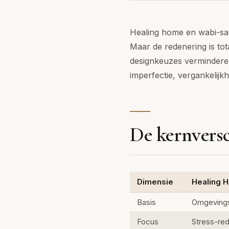
Healing home en wabi-sabi
Maar de redenering is to
designkeuzes verminderen
imperfectie, vergankelijk
De kernversc
Dimensie
Healing 
Basis
Omgevings
Focus
Stress-red