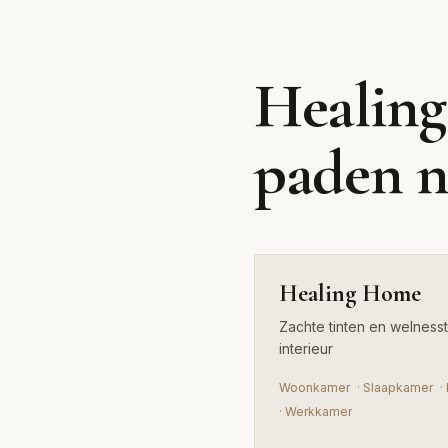
Healing Home
Healing
Zachte tinten en welnesstextures voor
paden n
rustgevend interieur
Healing Home
Zachte tinten en welness
interieur
Woonkamer
·
Slaapkamer
·
·
Werkkamer