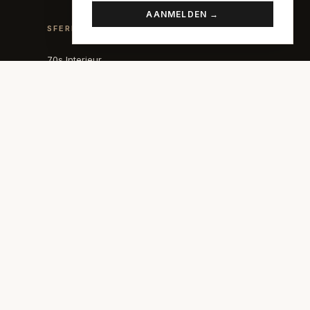
AANMELDEN →
SFEREN
70s Interieur
Art Deco
Art Nouveau
Biophilic Design
Bohemian
Bold Coffee
Botanisch Interieur
Brutalisme
Coastal