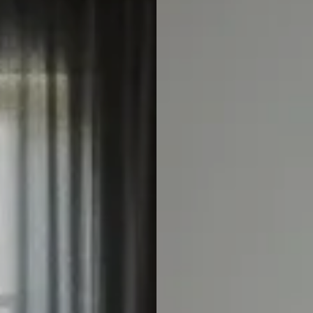
Italiaans
Industrial
Japandi
Design
Japans Zen
Maximalistisch
Mediterraans
Midcentury
Modern
Modern
Modern
Klassiek
Landelijk
Moody
Natural Living
New Raw
Interieur
Organic
Retro Revival
Quiet Luxury
Modern
2026
Scandinavisch
Wabi-Sabi
Alle 35 stijlen →
Stijlen vergelijken →