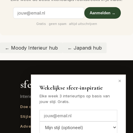
Aanmelden →
Gratis · geen spam · altijd uitschrijven
← Moody Interieur hub
← Japandi hub
×
sfeer
.nu
Wekelijkse sfeer-inspiratie
Elke week 3 interieurtips op basis van
Interieur inspiratie voor elke stijl
jouw stijl. Gratis.
Doe de sfeer-quiz →
Lees het blog →
Stijlen vergelijken →
Budgettool →
Adverteren →