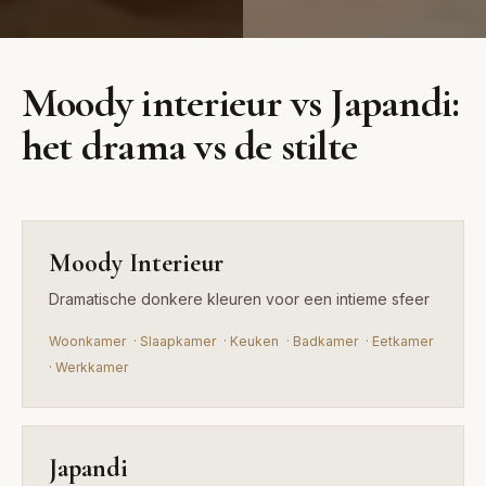
Moody
Japandi
Moody interieur vs Japandi:
Interieur
Japanse minimalisme
het drama vs de stilte
gecombineerd met
Dramatische donkere
Scandinavische warmte
kleuren voor een intieme
sfeer
Moody Interieur
Dramatische donkere kleuren voor een intieme sfeer
Woonkamer
·
Slaapkamer
·
Keuken
·
Badkamer
·
Eetkamer
·
Werkkamer
Japandi