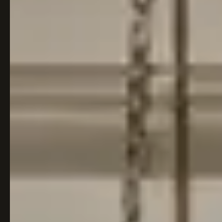
Italiaans
Industrial
Japandi
Design
Japans Zen
Maximalistisch
Mediterraans
Midcentury
Modern
Modern
Modern
Klassiek
Landelijk
Moody
Natural Living
New Raw
Interieur
Organic
Retro Revival
Quiet Luxury
Modern
2026
Scandinavisch
Wabi-Sabi
Alle 35 stijlen →
Stijlen vergelijken →