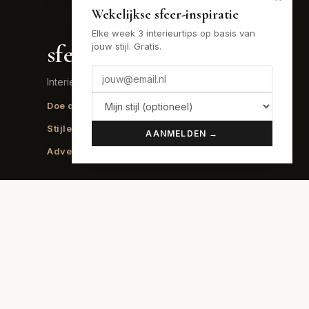
Wekelijkse sfeer-inspiratie
Elke week 3 interieurtips op basis van
sfeer
.nu
jouw stijl. Gratis.
Interieur inspiratie voor elke stijl
Doe de sfeer-quiz →
Lees het blog →
Stijlen vergelijken →
Budgettool →
AANMELDEN →
Adverteren →
SFEREN
70s Interieur
Art Deco
Art Nouveau