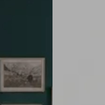
Italiaans
Industrial
Japandi
Design
Japans Zen
Maximalistisch
Mediterraans
Midcentury
Modern
Modern
Modern
Klassiek
Landelijk
Moody
Natural Living
New Raw
Interieur
Organic
Retro Revival
Quiet Luxury
Modern
2026
Scandinavisch
Wabi-Sabi
Alle 35 stijlen →
Stijlen vergelijken →