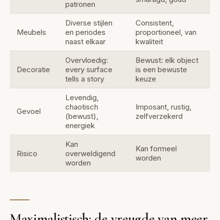
patronen
Diverse stijlen
Consistent,
Meubels
en periodes
proportioneel, van
naast elkaar
kwaliteit
Overvloedig:
Bewust: elk object
Decoratie
every surface
is een bewuste
tells a story
keuze
Levendig,
chaotisch
Imposant, rustig,
Gevoel
(bewust),
zelfverzekerd
energiek
Kan
Kan formeel
Risico
overweldigend
worden
worden
Maximalistisch: de vreugde van meer