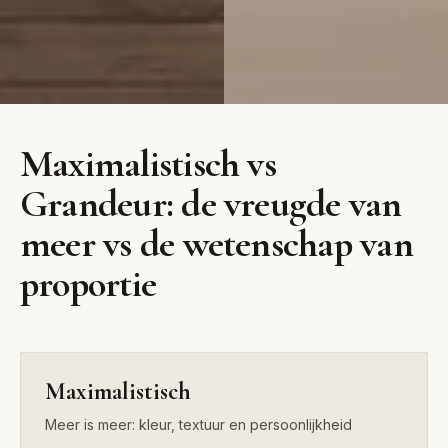
Maximalistisch
Grand
Maximalistisch vs
Interiors
Meer is meer: kleur, textuur en
Grandeur: de vreugde van
persoonlijkheid
Weelderige ruimtes met
meer vs de wetenschap van
hoge plafonds en rijke
materialen
proportie
Maximalistisch
Meer is meer: kleur, textuur en persoonlijkheid