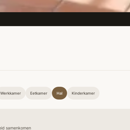
Werkkamer
Eetkamer
Hal
Kinderkamer
jheid samenkomen