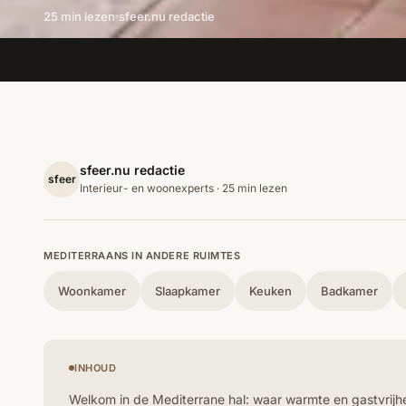
25 min lezen
sfeer.nu redactie
sfeer.nu redactie
sfeer
Interieur- en woonexperts · 25 min lezen
MEDITERRAANS IN ANDERE RUIMTES
Woonkamer
Slaapkamer
Keuken
Badkamer
INHOUD
Welkom in de Mediterrane hal: waar warmte en gastvri