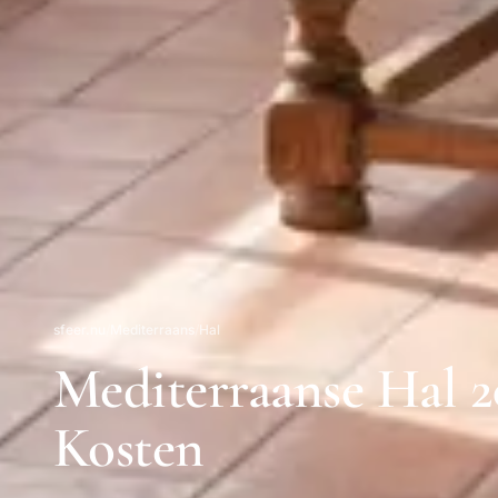
sfeer.nu
/
Mediterraans
/
Hal
Mediterraanse Hal 20
Kosten