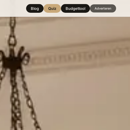
Blog
Quiz
Budgettool
Adverteren
Hover over
een stijl