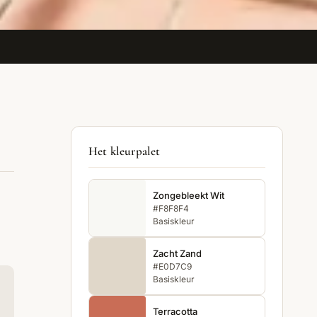
Het kleurpalet
Zongebleekt Wit
#F8F8F4
Basiskleur
Zacht Zand
#E0D7C9
Basiskleur
Terracotta