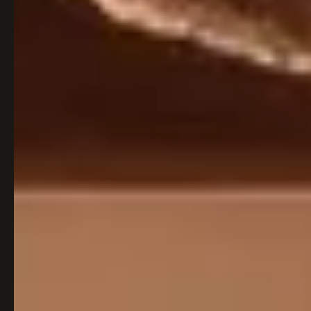
Italiaans
Industrial
Japandi
Design
Japans Zen
Maximalistisch
Mediterraans
Midcentury
Modern
Modern
Modern
Klassiek
Landelijk
Moody
Natural Living
New Raw
Interieur
Organic
Retro Revival
Quiet Luxury
Modern
2026
Scandinavisch
Wabi-Sabi
Alle 35 stijlen →
Stijlen vergelijken →