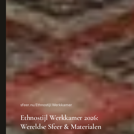
sfeer.nu
/
Ethnostijl
/
Werkkamer
Ethnostijl Werkkamer 2026:
Wereldse Sfeer & Materialen