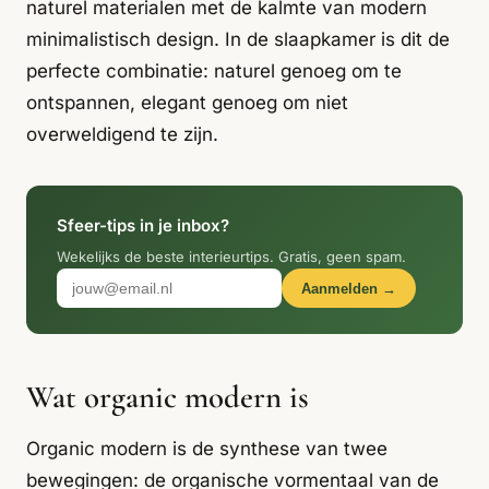
Italiaans
naturel materialen met de kalmte van modern
Industrial
Japandi
Design
minimalistisch design. In de slaapkamer is dit de
Japans Zen
Maximalistisch
Mediterraans
perfecte combinatie: naturel genoeg om te
ontspannen, elegant genoeg om niet
Midcentury
Modern
Modern
overweldigend te zijn.
Modern
Klassiek
Landelijk
Moody
Natural Living
New Raw
Interieur
Sfeer-tips in je inbox?
Organic
Retro Revival
Quiet Luxury
Modern
2026
Wekelijks de beste interieurtips. Gratis, geen spam.
Aanmelden →
Scandinavisch
Wabi-Sabi
Alle 35 stijlen →
Stijlen vergelijken →
Wat organic modern is
Organic modern is de synthese van twee
bewegingen: de organische vormentaal van de