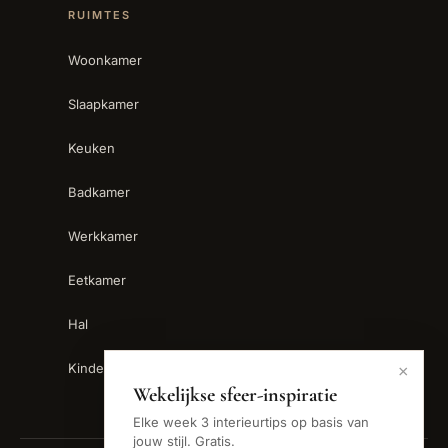
RUIMTES
Woonkamer
Slaapkamer
Keuken
Badkamer
Werkkamer
Eetkamer
Hal
Kinderkamer
×
Wekelijkse sfeer-inspiratie
Elke week 3 interieurtips op basis van
jouw stijl. Gratis.