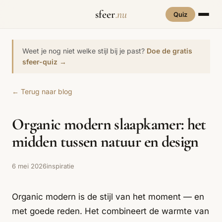
sfeer
.nu
Quiz
INTERIEURSTIJLEN
RUIMTES
Weet je nog niet welke stijl bij je past?
Doe de gratis
Hove
sfeer-quiz →
een
Woonkamer
70s Interieur
Slaapkamer
Art Deco
Keuken
Art Nouveau
← Terug naar blog
Biophilic
Badkamer
Werkkamer
Eetkamer
Bohemian
Bold Coffee
Design
Organic modern slaapkamer: het
Hal
Kinderkamer
Botanisch
Brutalisme
Coastal
Interieur
midden tussen natuur en design
Comfort
Dopamine
Cottagecore
Maxxing
Decor
6 mei 2026
inspiratie
Grand
Eclectisch
Ethnostijl
Interiors
Organic modern is de stijl van het moment — en
Grandmillennial
Healing Home
Hygge
met goede reden. Het combineert de warmte van