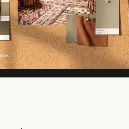
.
alde