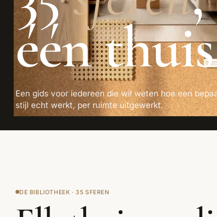
één thuis
Een gids voor iedereen die wil weten hoe een bepa
stijl echt werkt, per ruimte uitgewerkt.
DE BIBLIOTHEEK · 35 SFEREN