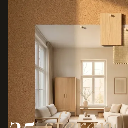
35
sferen
,