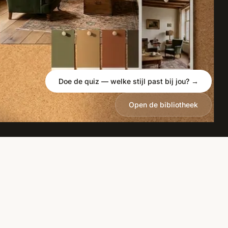
Doe de quiz — welke stijl past bij jou? →
Open de bibliotheek