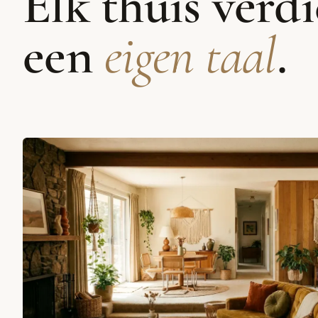
Elk thuis verd
een
eigen taal
.