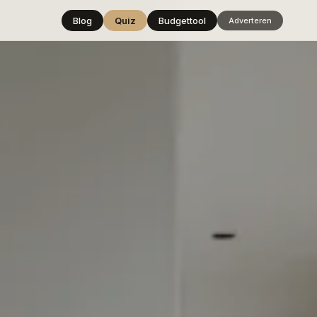
Blog
Quiz
Budgettool
Adverteren
Hover over
een stijl