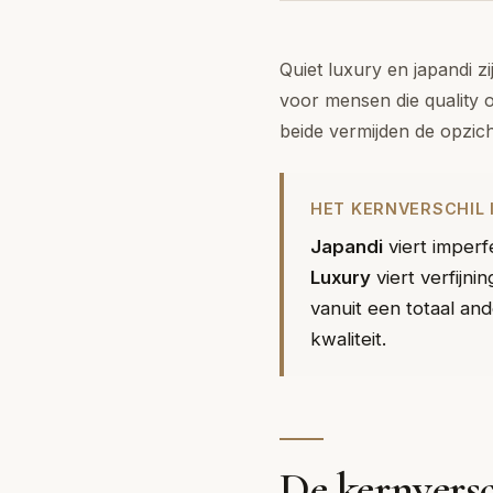
Quiet luxury en japandi z
voor mensen die quality ov
beide vermijden de opzic
HET KERNVERSCHIL I
Japandi
viert imper
Luxury
viert verfijni
vanuit een totaal an
kwaliteit.
De kernversc