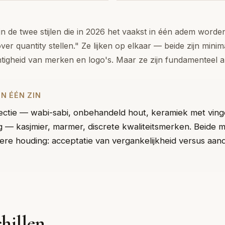
ijn de twee stijlen die in 2026 het vaakst in één adem worde
er quantity stellen." Ze lijken op elkaar — beide zijn minimal
htigheid van merken en logo's. Maar ze zijn fundamenteel a
N ÉÉN ZIN
fectie — wabi-sabi, onbehandeld hout, keramiek met vin
ng — kasjmier, marmer, discrete kwaliteitsmerken. Beide m
dere houding: acceptatie van vergankelijkheid versus aa
hillen