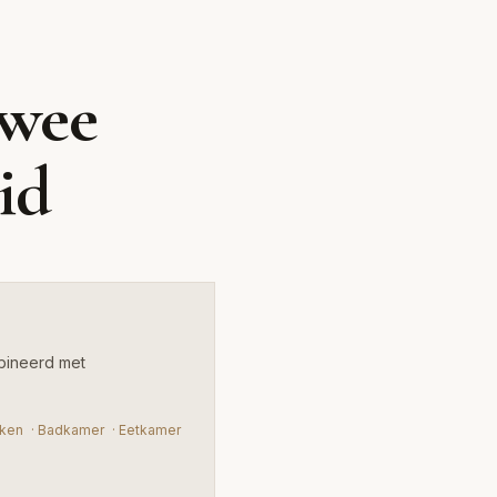
i
twee
ombineerd met
id
bineerd met
ken
·
Badkamer
·
Eetkamer