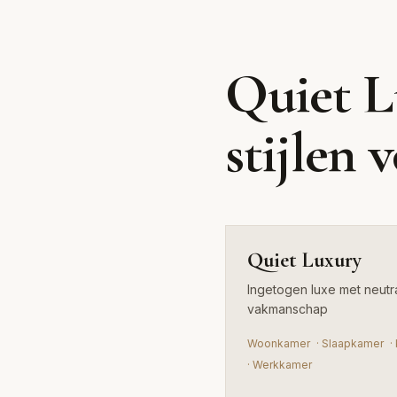
Quiet Luxury
Quiet L
Ingetogen luxe met neutrale tinten en tijdloos
stijlen 
vakmanschap
Quiet Luxury
Ingetogen luxe met neutral
vakmanschap
Woonkamer
·
Slaapkamer
·
·
Werkkamer