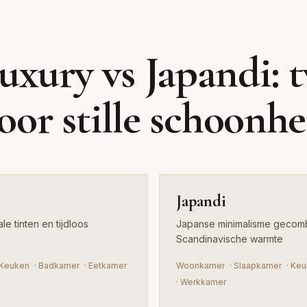
Japand
uxury vs Japandi: 
Japanse minimalisme gec
voor stille schoonhe
Scandinavische warmte
Japandi
e tinten en tijdloos
Japanse minimalisme gecom
Scandinavische warmte
Keuken
·
Badkamer
·
Eetkamer
Woonkamer
·
Slaapkamer
·
Keu
·
Werkkamer