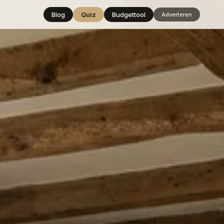
Blog
Quiz
Budgettool
Adverteren
Hover over
een stijl