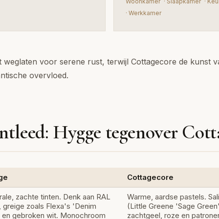
Woonkamer
·
Slaapkamer
·
Keu
·
Werkkamer
 weglaten voor serene rust, terwijl Cottagecore de kunst 
ntische overvloed.
ntleed: Hygge tegenover Cott
ge
Cottagecore
rale, zachte tinten. Denk aan RAL
Warme, aardse pastels. Sal
, greige zoals Flexa's 'Denim
(Little Greene 'Sage Green'
t' en gebroken wit. Monochroom
zachtgeel, roze en patrone