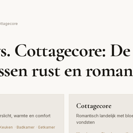
Cottag
ottagecore
Romantisch landelijk met b
s. Cottagecore: De
vintage vondsten
ussen rust en roman
Cottagecore
rslicht, warmte en comfort
Romantisch landelijk met blo
vondsten
Keuken
·
Badkamer
·
Eetkamer