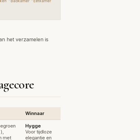
ken
·
Badkamer
·
Eetkamer
van het verzamelen is
agecore
Winnaar
iegroen
Hygge
),
Voor tijdloze
n met
elegantie en