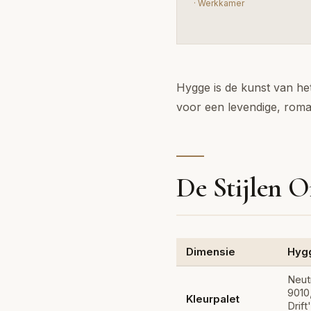
·
Werkkamer
Hygge is de kunst van het
voor een levendige, roma
De Stijlen O
Dimensie
Hyg
Neut
9010
Kleurpalet
Drif