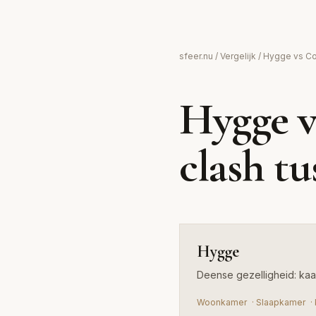
Hygge
sfeer.nu
/
Vergelijk
/ Hygge vs C
Deense gezelligheid: kaarslicht, warmte en
Hygge v
comfort
clash t
Hygge
Deense gezelligheid: kaa
Woonkamer
·
Slaapkamer
·