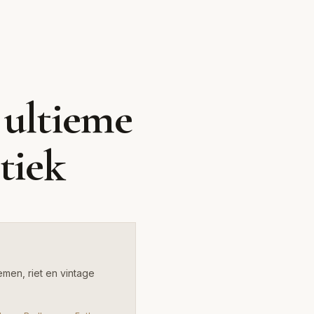
ecore
loemen, riet en
 ultieme
tiek
emen, riet en vintage