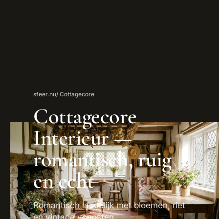
sfeer.nu
/ Cottagecore
Cottagecore
Interieur —
romantisch, ruig
en echt
Romantisch landelijk met bloemen, riet
en vintage vondsten