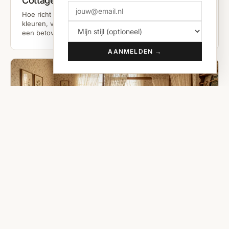
Cottagecore Hal
Hoe richt je een Cottagecore hal in? Ontdek warme
kleuren, vintage meubels en natuurlijke materialen voor
een betoverende landelijke entree. Direct inspiratie!
AANMELDEN →
Cottagecore Kinderkamer
Ontdek hoe je een droomachtige Cottagecore
kinderkamer inricht met bloemen, rotan en vintage
meubels. Bekijk onze tips, kleurpaletten en echte