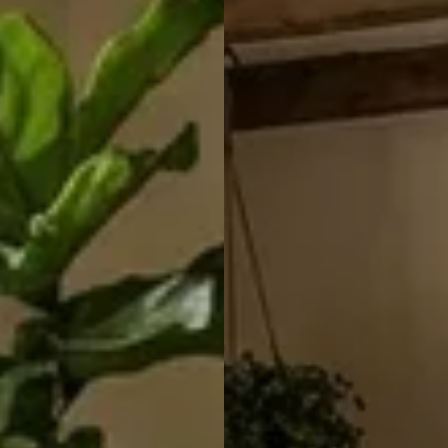
Italiaans
Industrial
Japandi
Design
Japans Zen
Maximalistisch
Mediterraans
Midcentury
Modern
Modern
Modern
Klassiek
Landelijk
Moody
Natural Living
New Raw
Interieur
Organic
Retro Revival
Quiet Luxury
Modern
2026
Scandinavisch
Wabi-Sabi
Alle 35 stijlen →
Stijlen vergelijken →