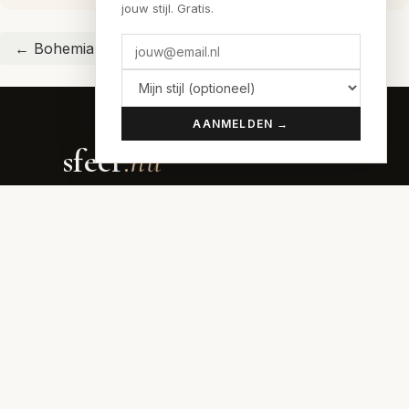
jouw stijl. Gratis.
← Bohemian hub
← Cottagecore hub
AANMELDEN →
sfeer
.nu
Interieur inspiratie voor elke stijl
Doe de sfeer-quiz →
Lees het blog →
Stijlen vergelijken →
Budgettool →
Adverteren →
SFEREN
70s Interieur