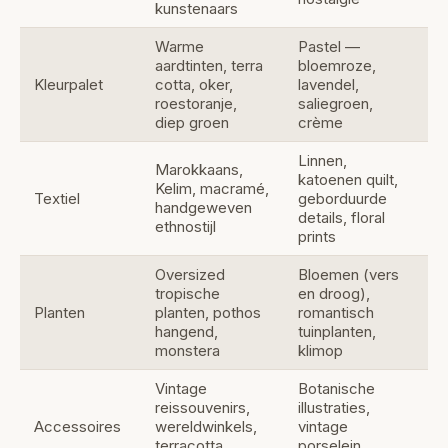
kunstenaars
Warme
Pastel —
aardtinten, terra
bloemroze,
Kleurpalet
cotta, oker,
lavendel,
roestoranje,
saliegroen,
diep groen
crème
Linnen,
Marokkaans,
katoenen quilt,
Kelim, macramé,
Textiel
geborduurde
handgeweven
details, floral
ethnostijl
prints
Oversized
Bloemen (vers
tropische
en droog),
Planten
planten, pothos
romantisch
hangend,
tuinplanten,
monstera
klimop
Vintage
Botanische
reissouvenirs,
illustraties,
Accessoires
wereldwinkels,
vintage
terracotta
porselein,