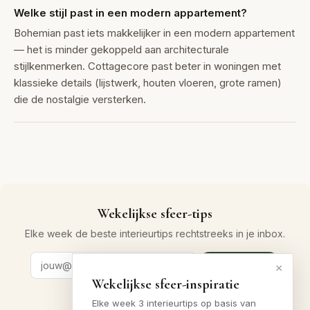
Welke stijl past in een modern appartement?
Bohemian past iets makkelijker in een modern appartement
— het is minder gekoppeld aan architecturale
stijlkenmerken. Cottagecore past beter in woningen met
klassieke details (lijstwerk, houten vloeren, grote ramen)
die de nostalgie versterken.
Wekelijkse sfeer-tips
Elke week de beste interieurtips rechtstreeks in je inbox.
Aanmelden →
×
Wekelijkse sfeer-inspiratie
Gratis · geen spam · altijd uitschrijven
Elke week 3 interieurtips op basis van