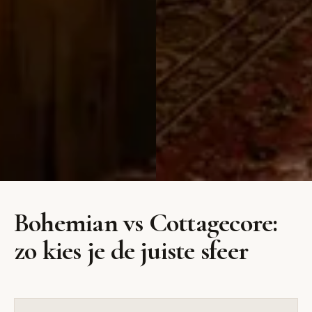
Bohemian
Cottagecore
Bohemian vs Cottagecore:
Vrij, kleurrijk en vol
Romantisch landelijk met
zo kies je de juiste sfeer
karakter met wereldse
bloemen, riet en vintage
invloeden
vondsten