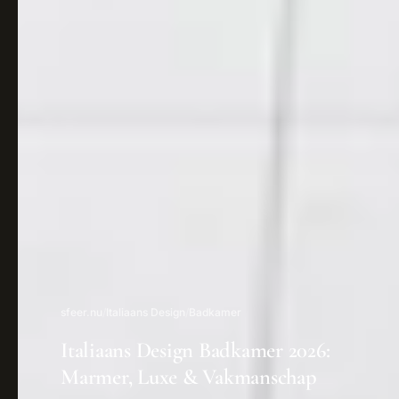
sfeer.nu
/
Italiaans Design
/
Badkamer
Italiaans Design Badkamer 2026:
Marmer, Luxe & Vakmanschap